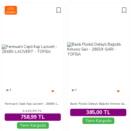
33
%
İNDIRIM
4
3
Fermuarlı Cepli Kap Lacivert - 28480-LACIVERT
Baskı Püskül Detaylı Bağcıklı Kimono Sari - 28659-SARI
1.132,99
TL
385,00 TL
758,99 TL
Yarın Kargoda
Yarın Kargoda