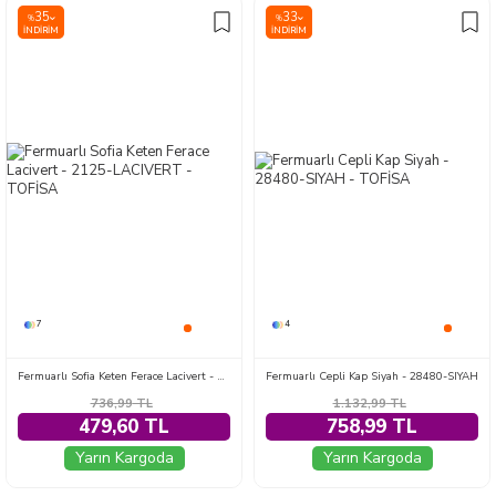
35
33
%
%
İNDIRIM
İNDIRIM
7
4
Fermuarlı Sofia Keten Ferace Lacivert - 2125-LACIVERT
Fermuarlı Cepli Kap Siyah - 28480-SIYAH
736,99
TL
1.132,99
TL
479,60 TL
758,99 TL
Yarın Kargoda
Yarın Kargoda