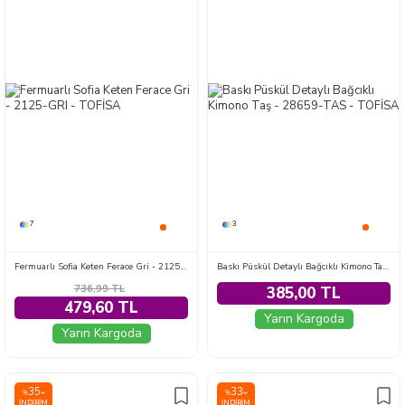
7
3
Fermuarlı Sofia Keten Ferace Gri - 2125-GRI
Baskı Püskül Detaylı Bağcıklı Kimono Taş - 28659-TAS
736,99
TL
385,00 TL
479,60 TL
Yarın Kargoda
Yarın Kargoda
35
33
%
%
İNDIRIM
İNDIRIM