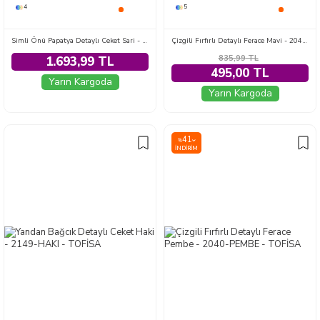
4
5
Simli Önü Papatya Detaylı Ceket Sari - 28774-SARI
Çizgili Fırfırlı Detaylı Ferace Mavi - 2040-MAVI
835,99
TL
1.693,99 TL
495,00 TL
Yarın Kargoda
Yarın Kargoda
41
%
İNDIRIM