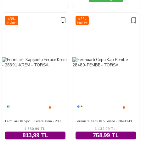
39
33
%
%
İNDIRIM
İNDIRIM
1
4
Fermuarlı Kapşonlu Ferace Krem - 28391-KREM
Fermuarlı Cepli Kap Pembe - 28480-PEMBE
1.330,99
TL
1.132,99
TL
813,99 TL
758,99 TL