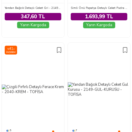
Yandan Bağcık Detaylı Ceket Gri - 2149-GRI
Simli Önü Papatya Detaylı Ceket Pudra - 28774-PUDRA
347,60 TL
1.693,99 TL
Yarın Kargoda
Yarın Kargoda
41
%
İNDIRIM
5
7