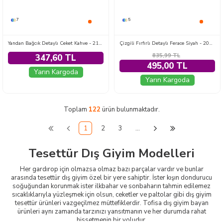
7
5
Yandan Bağcık Detaylı Ceket Kahve - 2149-KAHVE
Çizgili Fırfırlı Detaylı Ferace Siyah - 2040-SIYAH
835,99
TL
347,60 TL
495,00 TL
Yarın Kargoda
Yarın Kargoda
Toplam
122
ürün bulunmaktadır.
1
2
3
…
Tesettür Dış Giyim Modelleri
Her gardırop için olmazsa olmaz bazı parçalar vardır ve bunlar
arasında tesettür dış giyim özel bir yere sahiptir. İster kışın dondurucu
soğuğundan korunmak ister ilkbahar ve sonbaharın tahmin edilemez
sıcaklıklarıyla yüzleşmek için olsun, ceketler ve paltolar gibi dış giyim
tesettür ürünleri vazgeçilmez müttefiklerdir. Tofisa dış giyim bayan
ürünleri aynı zamanda tarzınızı yansıtmanın ve her durumda rahat
hissetmenin bir yoludur.