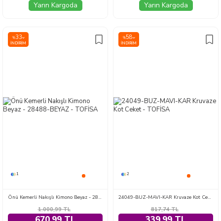
Yarın Kargoda
Yarın Kargoda
33
58
%
%
İNDIRIM
İNDIRIM
1
2
Önü Kemerli Nakışlı Kimono Beyaz - 28488-BEYAZ
24049-BUZ-MAVI-KAR Kruvaze Kot Ceket
1.000,99
TL
817,74
TL
670,99 TL
339,99 TL