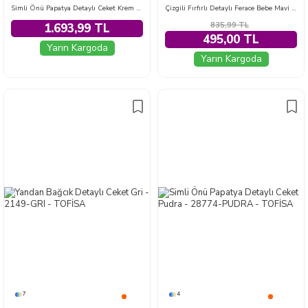
Simli Önü Papatya Detaylı Ceket Krem - 28774-KREM
Çizgili Fırfırlı Detaylı Ferace Bebe Mavi - 2040-BEBE-MAVI
835,99
TL
1.693,99 TL
495,00 TL
Yarın Kargoda
Yarın Kargoda
7
4