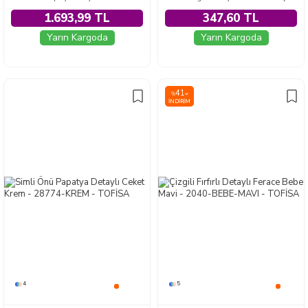
1.693,99 TL
347,60 TL
Yarın Kargoda
Yarın Kargoda
41
%
İNDIRIM
4
5