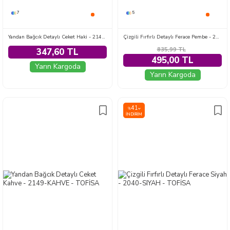
7
5
Yandan Bağcık Detaylı Ceket Haki - 2149-HAKI
Çizgili Fırfırlı Detaylı Ferace Pembe - 2040-PEMBE
835,99
TL
347,60 TL
495,00 TL
Yarın Kargoda
Yarın Kargoda
41
%
İNDIRIM