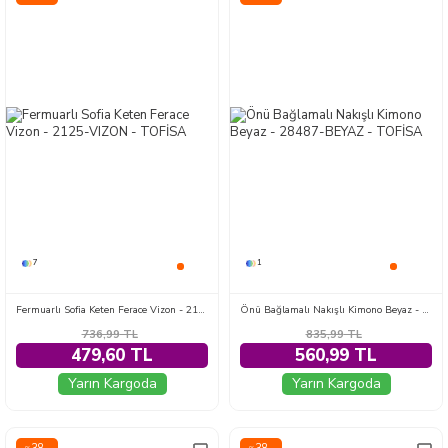
7
1
Fermuarlı Sofia Keten Ferace Vizon - 2125-VIZON
Önü Bağlamalı Nakışlı Kimono Beyaz - 28487-BEYAZ
736,99
TL
835,99
TL
479,60 TL
560,99 TL
Yarın Kargoda
Yarın Kargoda