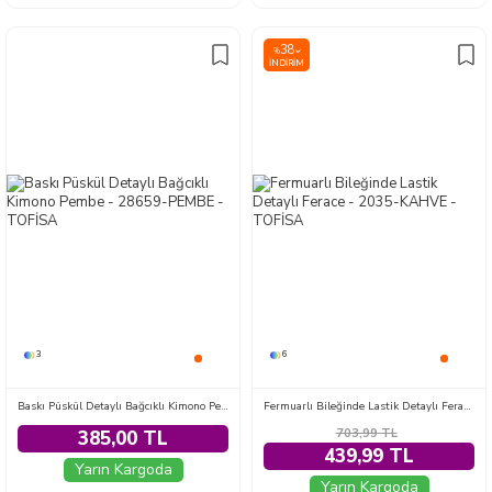
38
%
İNDIRIM
3
6
Baskı Püskül Detaylı Bağcıklı Kimono Pembe - 28659-PEMBE
Fermuarlı Bileğinde Lastik Detaylı Ferace - 2035-KAHVE
703,99
TL
385,00 TL
439,99 TL
Yarın Kargoda
Yarın Kargoda