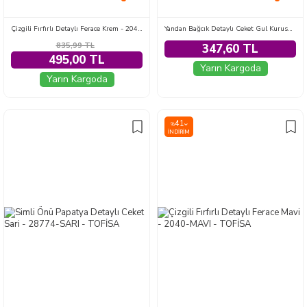
Çizgili Fırfırlı Detaylı Ferace Krem - 2040-KREM
Yandan Bağcık Detaylı Ceket Gul Kurusu - 2149-GUL-KURUSU
835,99
TL
347,60 TL
495,00 TL
Yarın Kargoda
Yarın Kargoda
41
%
İNDIRIM