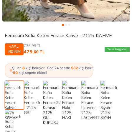
Fermuarlı Sofia Keten Ferace Kahve - 2125-KAHVE
736,99
TL
35
%
Yarın Kargoda!
479
İNDIRIM
,60
TL
Şu an
8
kişi bakıyor · Son 24 saatte
582
kişi baktı
·
90
kişi sepete ekledi