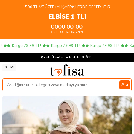
1500 TL VE ÜZERI ALIŞVERIŞLERDE GEÇERLIDIR.
ELBİSE 1 TL!
00
00
00
00
GÜN
SAAT
DAKIKA
SANIYE
Kargo 79,99 TL!
Kargo 79,99 TL!
Kargo 79,99 TL!
Karg
Çoc
GERI
Ara