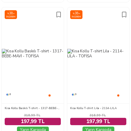
38
38
%
%
İNDIRIM
İNDIRIM
6
9
Kısa Kollu Baskılı T-shirt - 1317-BEBE-MAVI
Kısa Kollu T-shirt Lila - 2114-LILA
318,99
TL
318,99
TL
197,99 TL
197,99 TL
Yarın Kargoda
Yarın Kargoda