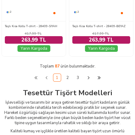
2
2
Taşlı Kısa Kollu T-shirt - 28409-SIYAH
Taşlı Kısa Kollu T-shirt - 28409-BEYAZ
417,99
TL
417,99
TL
263,99 TL
263,99 TL
Yarın Kargoda
Yarın Kargoda
Toplam
87
ürün bulunmaktadır.
1
2
3
Tesettür Tişört Modelleri
İşlevselliği ve tasarımı bir araya getiren tesettür tişört kadınların günlük
kombinlerinde rahatlıkla tercih edebileceği pratik bir seçenek sunar.
Hareket özgürlüğü sağlayan kesimi uzun süreli kullanımda konfor sunar.
Farklı beden seçenekleriyle öne çıkan büyük beden kadın tişört her vücut
tipine uygun tasarımlarıyla rahatlık ve sıklığı bir araya getirir.
Kaliteli kumaş ve işçilikle üretilen kaliteli bayan tişört uzun ömürlü