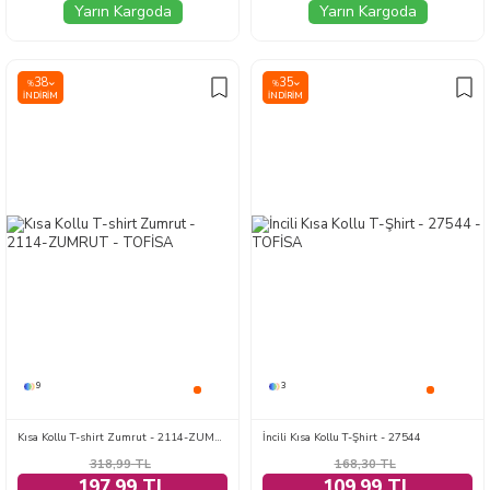
Yarın Kargoda
Yarın Kargoda
38
35
%
%
İNDIRIM
İNDIRIM
9
3
Kısa Kollu T-shirt Zumrut - 2114-ZUMRUT
İncili Kısa Kollu T-Şhirt - 27544
318,99
TL
168,30
TL
197,99 TL
109,99 TL