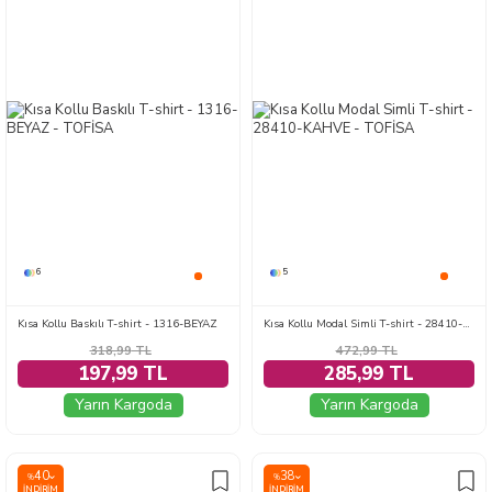
6
5
Kısa Kollu Baskılı T-shirt - 1316-BEYAZ
Kısa Kollu Modal Simli T-shirt - 28410-KAHVE
318,99
TL
472,99
TL
197,99 TL
285,99 TL
Yarın Kargoda
Yarın Kargoda
40
38
%
%
İNDIRIM
İNDIRIM