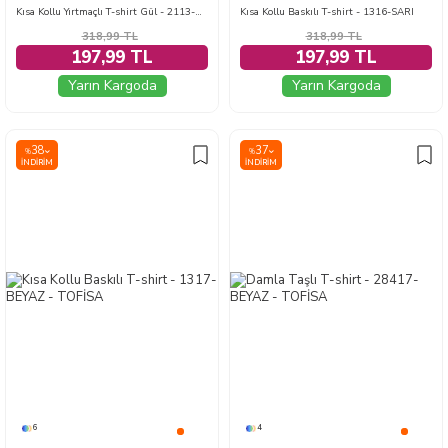
Kısa Kollu Yırtmaçlı T-shirt Gül - 2113-GUL
Kısa Kollu Baskılı T-shirt - 1316-SARI
318,99
TL
318,99
TL
197,99 TL
197,99 TL
Yarın Kargoda
Yarın Kargoda
38
37
%
%
İNDIRIM
İNDIRIM
6
4