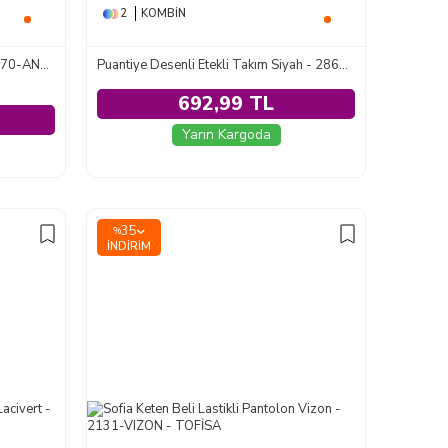
2
KOMBIN
Bürümcük Üçlü Takım Antrasit - 2070-ANTRASIT
Puantiye Desenli Etekli Takım Siyah - 28647-SIYAH
692,99 TL
Yarın Kargoda
35
%
İNDIRIM