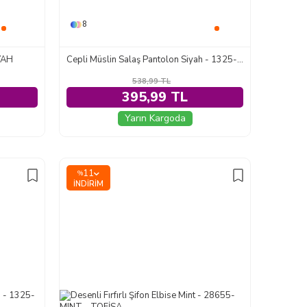
8
IYAH
Cepli Müslin Salaş Pantolon Siyah - 1325-SIYAH
538,99
TL
395,99 TL
Yarın Kargoda
11
%
İNDIRIM