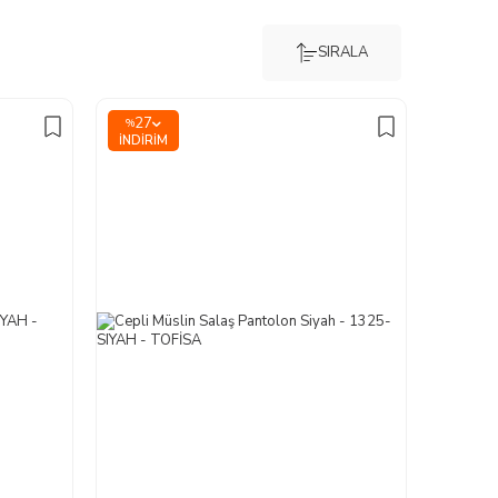
SIRALA
27
%
İNDIRIM