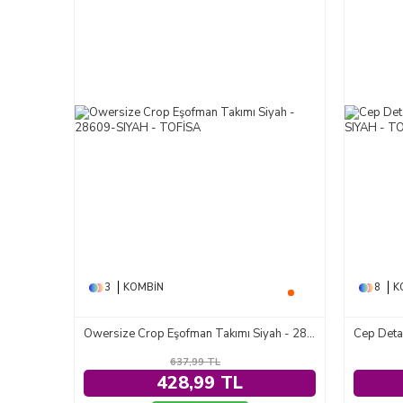
3
KOMBIN
8
K
Owersize Crop Eşofman Takımı Siyah - 28609-SIYAH
637,99
TL
428,99 TL