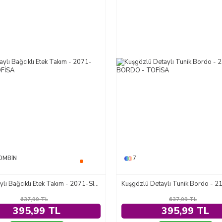
OMBIN
7
Cep Detaylı Bağcıklı Etek Takım - 2071-SIYAH
637,99
TL
637,99
TL
395,99 TL
395,99 TL