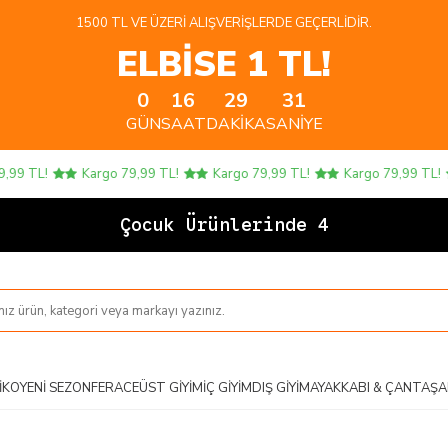
1500 TL VE ÜZERI ALIŞVERIŞLERDE GEÇERLIDIR.
ELBİSE 1 TL!
0
16
29
30
GÜN
SAAT
DAKIKA
SANIYE
Kargo 79,99 TL!
Kargo 79,99 TL!
Kargo 79,99 TL!
Kargo 
Çocuk Ürünlerinde 4 AL 3 ÖDE!
IKO
YENI SEZON
FERACE
ÜST GIYIM
İÇ GIYIM
DIŞ GIYIM
AYAKKABI & ÇANTA
ŞA