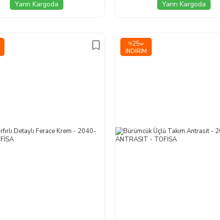
Yarın Kargoda
Yarın Kargoda
25
%
İNDIRIM