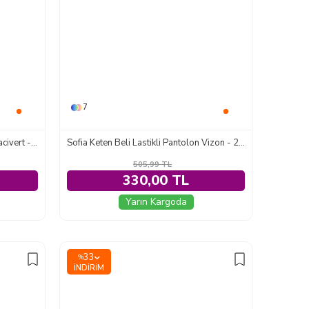
7
Manavgat Fermuarlı Etekli Takım Lacivert - 2105-LACIVERT
Sofia Keten Beli Lastikli Pantolon Vizon - 2131-VIZON
505,99
TL
330,00 TL
Yarın Kargoda
33
%
İNDIRIM