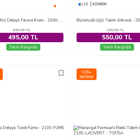
10
KOMBIN
Çizgili Fırfırlı Detaylı Ferace Krem - 2040-KREM
835,99
TL
736,99
TL
495,00 TL
550,00 TL
Yarın Kargoda
Yarın Kargoda
38
%
İNDIRIM