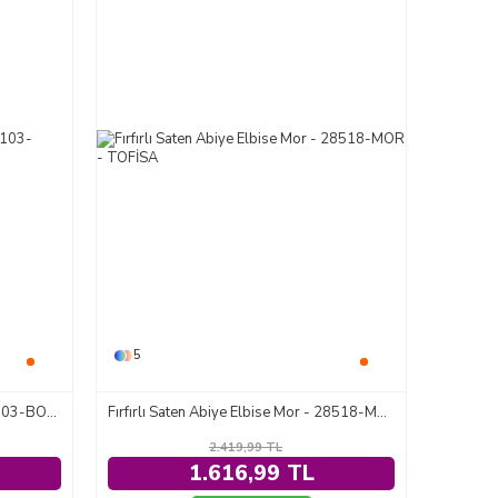
5
Kuşgözlü Detaylı Tunik Bordo - 2103-BORDO
Fırfırlı Saten Abiye Elbise Mor - 28518-MOR
2.419,99
TL
1.616,99 TL