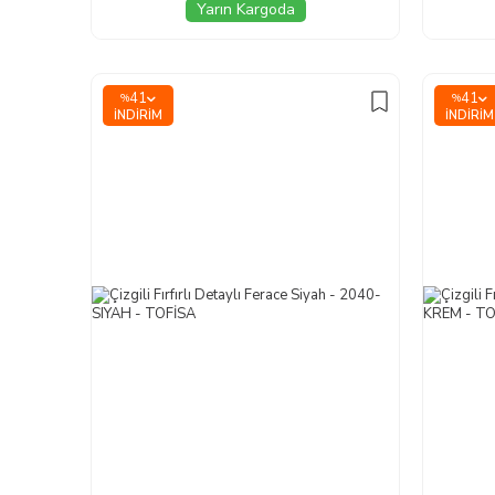
Yarın Kargoda
41
41
%
%
İNDIRIM
İNDIRIM