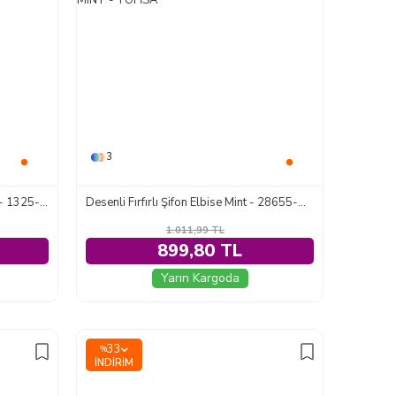
3
Cepli Müslin Salaş Pantolon Krem - 1325-KREM
Desenli Fırfırlı Şifon Elbise Mint - 28655-MINT
1.011,99
TL
899,80 TL
Yarın Kargoda
33
%
İNDIRIM