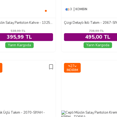
3
KOMBIN
Cepli Müslin Salaş Pantolon Kahve - 1325-KAHVE
Çizgi Detaylı İkili Takım - 2067-S
538,99
TL
736,99
TL
395,99 TL
495,00 TL
Yarın Kargoda
Yarın Kargoda
27
%
İNDIRIM