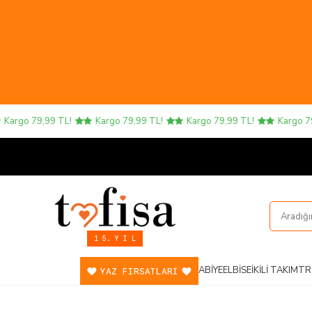
99 TL!
Kargo 79,99 TL!
Kargo 79,99 TL!
Kargo 79,99 TL!
1 5. Y I L
ABIYE
ELBISE
İKILI TAKIM
TR
YAZ FIRSATLARI