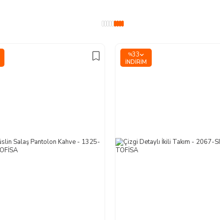
33
%
İNDIRIM