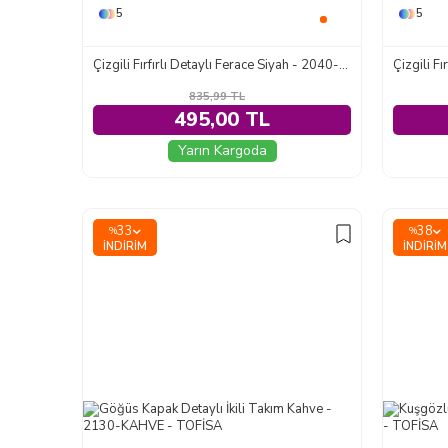
5
5
Çizgili Fırfırlı Detaylı Ferace Siyah - 2040-SIYAH
835,99
TL
495,00 TL
Yarın Kargoda
33
38
%
%
İNDIRIM
İNDIRIM