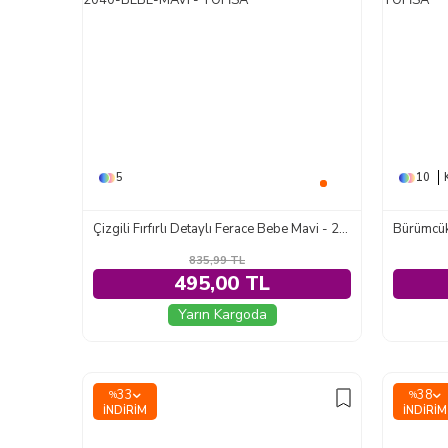
5
10
Çizgili Fırfırlı Detaylı Ferace Bebe Mavi - 2040-BEBE-MAVI
Bürümcük
835,99
TL
495,00 TL
Yarın Kargoda
33
38
%
%
İNDIRIM
İNDIRIM