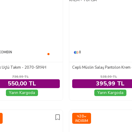
KOMBIN
8
 Üçlü Takım - 2070-SIYAH
736,99
TL
538,99
TL
550,00 TL
395,99 TL
Yarın Kargoda
Yarın Kargoda
38
%
İNDIRIM