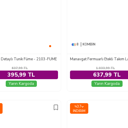
8
KOMBIN
 Detaylı Tunik Füme - 2103-FUME
637,99
TL
1.033,99
TL
395,99 TL
637,99 TL
Yarın Kargoda
Yarın Kargoda
37
%
İNDIRIM