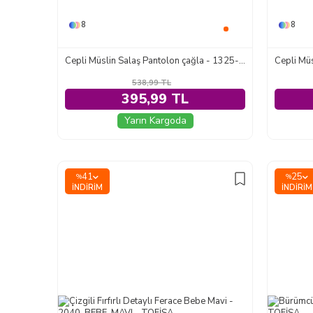
8
8
Cepli Müslin Salaş Pantolon çağla - 1325-CAGLA
538,99
TL
395,99 TL
Yarın Kargoda
41
25
%
%
İNDIRIM
İNDIRIM