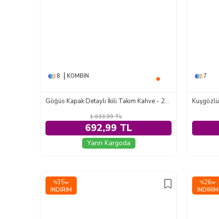
8
KOMBIN
7
Göğüs Kapak Detaylı İkili Takım Kahve - 2130-KAHVE
Kuşgözlü
1.033,99
TL
692,99 TL
Yarın Kargoda
35
26
%
%
İNDIRIM
İNDIRIM