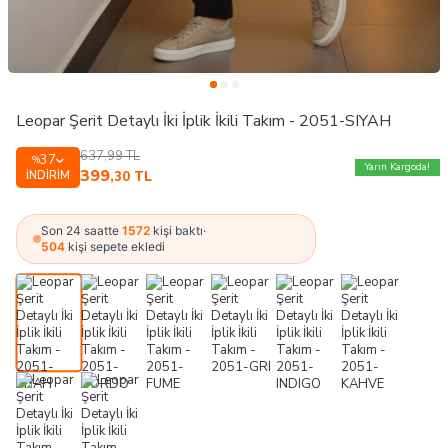
Leopar Şerit Detaylı İki İplik İkili Takım - 2051-SIYAH
637,99
TL
37
%
Yarın Kargoda!
399
İNDIRIM
,30
TL
Son 24 saatte
1572
kişi baktı
·
504
kişi sepete ekledi