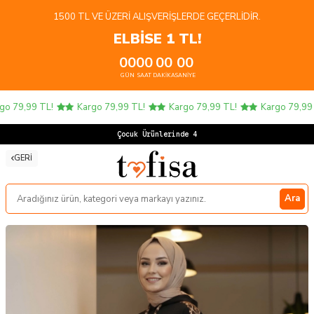
1500 TL VE ÜZERI ALIŞVERIŞLERDE GEÇERLIDIR.
ELBİSE 1 TL!
00
00
00
00
GÜN
SAAT
DAKIKA
SANIYE
 79,99 TL!
Kargo 79,99 TL!
Kargo 79,99 TL!
Kargo 79,99 TL
Çocuk Ürünlerinde 4 AL 3
GERI
Ara