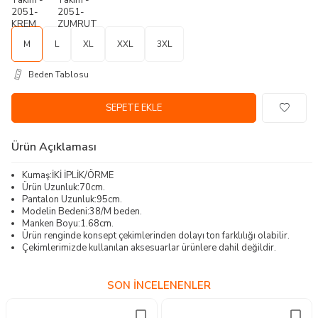
M
L
XL
XXL
3XL
Beden Tablosu
SEPETE EKLE
Ürün Açıklaması
Kumaş:İKİ İPLİK/ÖRME
Ürün Uzunluk:70cm.
Pantalon Uzunluk:95cm.
Modelin Bedeni:38/M beden.
Manken Boyu:1.68cm.
Ürün renginde konsept çekimlerinden dolayı ton farklılığı olabilir.
Çekimlerimizde kullanılan aksesuarlar ürünlere dahil değildir.
SON İNCELENENLER