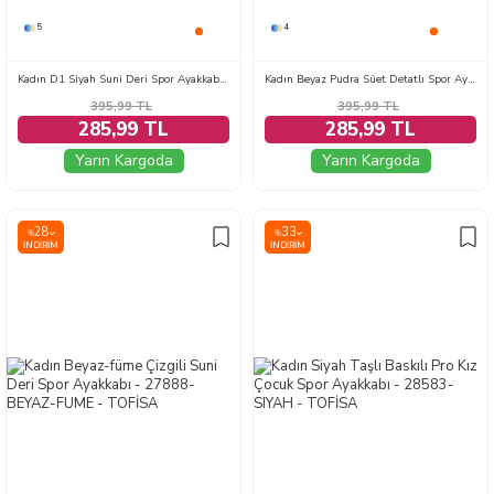
5
4
Kadın D1 Siyah Suni Deri Spor Ayakkabı - 27702-D1-SIYAH
Kadın Beyaz Pudra Süet Detatlı Spor Ayakkabı - 28105-BEYAZ-PUDRA
395,99
TL
395,99
TL
285,99 TL
285,99 TL
Yarın Kargoda
Yarın Kargoda
28
33
%
%
İNDIRIM
İNDIRIM