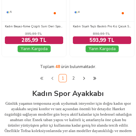
5
4
Kadın Beyaz-füme Çizgili Suni Deri Spor Ayakkabı - 27888-BEYAZ-FUME
Kadın Siyah Taşlı Baskılı Pro Kız Çocuk Spor Ayakkabı - 28583-SIYAH
395,99
TL
890,99
TL
285,99 TL
593,99 TL
Yarın Kargoda
Yarın Kargoda
Toplam
48
ürün bulunmaktadır.
1
2
Kadın Spor Ayakkabı
Günlük yaşamın temposuna ayak uydurmak isteyenler için doğru kadın spor
ayakkabı seçimi konfor ve tarz açısından önemli bir detaydır. Hareket
özgürlüğü sağlayan modeller gün boyu aktif kalanlar için bedensel rahatlığın
anahtarı olur. Esnek taban yapısı ve kaliteli iç astarlarıyla öne çıkan bu
ürünler yürüyüşten şehir içi kullanıma kadar geniş bir alanda tercih edilir.
Özellikle Tofisa koleksiyonlarında yer alan modeller dayanıklılığı ve modern