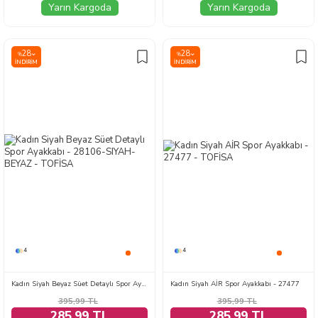
Yarın Kargoda
Yarın Kargoda
28
28
%
%
İNDIRIM
İNDIRIM
4
4
Kadın Siyah Beyaz Süet Detaylı Spor Ayakkabı - 28106-SIYAH-BEYAZ
Kadın Siyah AİR Spor Ayakkabı - 27477
395,99
TL
395,99
TL
285,99 TL
285,99 TL