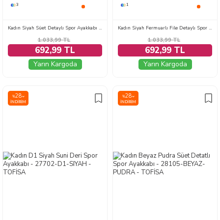
3
1
Kadın Siyah Süet Detaylı Spor Ayakkabı - 28584-SIYAH
Kadın Siyah Fermuarlı File Detaylı Spor Ayakkabı - 28589-SIYAH
1.033,99
TL
1.033,99
TL
692,99 TL
692,99 TL
Yarın Kargoda
Yarın Kargoda
28
28
%
%
İNDIRIM
İNDIRIM