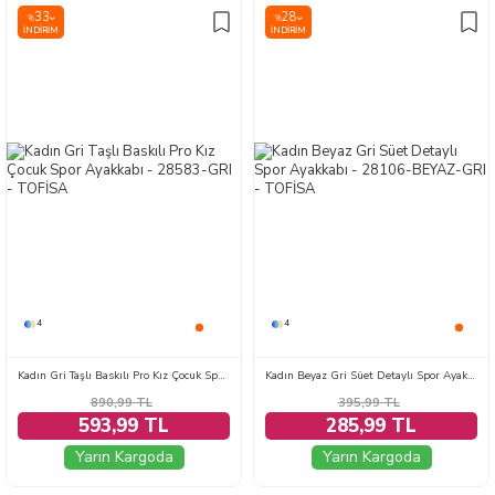
33
28
%
%
İNDIRIM
İNDIRIM
4
4
Kadın Gri Taşlı Baskılı Pro Kız Çocuk Spor Ayakkabı - 28583-GRI
Kadın Beyaz Gri Süet Detaylı Spor Ayakkabı - 28106-BEYAZ-GRI
890,99
TL
395,99
TL
593,99 TL
285,99 TL
Yarın Kargoda
Yarın Kargoda