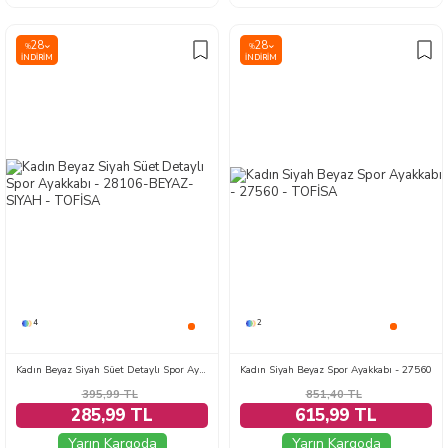
28
28
%
%
İNDIRIM
İNDIRIM
4
2
Kadın Beyaz Siyah Süet Detaylı Spor Ayakkabı - 28106-BEYAZ-SIYAH
Kadın Siyah Beyaz Spor Ayakkabı - 27560
395,99
TL
851,40
TL
285,99 TL
615,99 TL
Yarın Kargoda
Yarın Kargoda