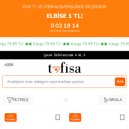
1500 TL VE ÜZERI ALIŞVERIŞLERDE GEÇERLIDIR.
ELBİSE 1 TL!
0
02
19
13
GÜN
SAAT
DAKIKA
SANIYE
Kargo 79,99 TL!
Kargo 79,99 TL!
Kargo 79,99 TL!
Kargo 79
Çocuk Ürünlerinde 4 AL 3 ÖDE!
GERI
Ara
FILTRELE
SIRALA
35
35
%
%
İNDIRIM
İNDIRIM