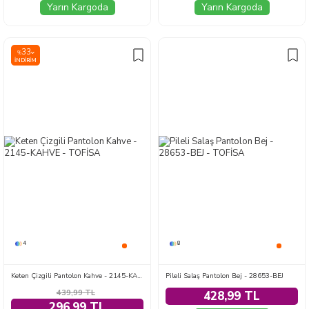
Yarın Kargoda
Yarın Kargoda
33
%
İNDIRIM
4
8
Keten Çizgili Pantolon Kahve - 2145-KAHVE
Pileli Salaş Pantolon Bej - 28653-BEJ
439,99
TL
428,99 TL
296,99 TL