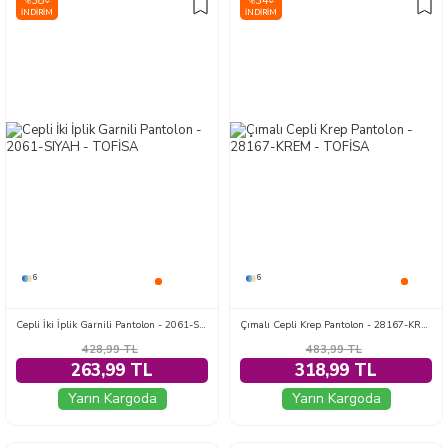
38
34
%
%
İNDIRIM
İNDIRIM
6
6
Cepli İki İplik Garnili Pantolon - 2061-SIYAH
Çımalı Cepli Krep Pantolon - 28167-KREM
428,99
TL
483,99
TL
263,99 TL
318,99 TL
Yarın Kargoda
Yarın Kargoda