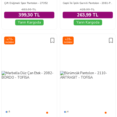
Çift Düğmeli Spor Pantolon - 27352
Cepli İki İplik Garnili Pantolon - 2061-PEMBE
483,99
TL
428,99
TL
399,30 TL
263,99 TL
Yarın Kargoda
Yarın Kargoda
70
39
%
%
İNDIRIM
İNDIRIM
5
4