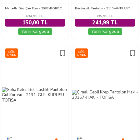
Marbella Düz Çan Etek - 2082-BORDO
Bürümcük Pantolon - 2110-ANTRASIT
494,99
TL
395,99
TL
150,00 TL
241,99 TL
Yarın Kargoda
Yarın Kargoda
35
34
%
%
İNDIRIM
İNDIRIM
7
6