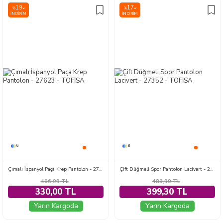
19
17
%
%
İNDIRIM
İNDIRIM
6
8
Çımalı İspanyol Paça Krep Pantolon - 27623
Çift Düğmeli Spor Pantolon Lacivert - 27352
406,99
TL
483,99
TL
330,00 TL
399,30 TL
Yarın Kargoda
Yarın Kargoda