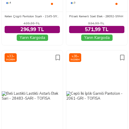
4
3
Keten Çizgili Pantolon Siyah - 2145-SIYAH
Piliseli Kemerli Süet Etek - 28092-SIYAH
439,99
TL
934,99
TL
296,99 TL
571,99 TL
Yarın Kargoda
Yarın Kargoda
33
38
%
%
İNDIRIM
İNDIRIM