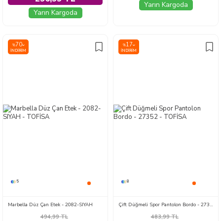
Yarın Kargoda
Yarın Kargoda
70
17
%
%
İNDIRIM
İNDIRIM
5
8
Marbella Düz Çan Etek - 2082-SIYAH
Çift Düğmeli Spor Pantolon Bordo - 27352
494,99
TL
483,99
TL