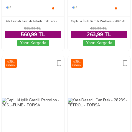
3
6
Beli Lastikli Lastikli Astarlı Etek Sari - 28483-SARI
Cepli İki İplik Garnili Pantolon - 2061-GRI
835,99
TL
428,99
TL
560,99 TL
263,99 TL
Yarın Kargoda
Yarın Kargoda
38
38
%
%
İNDIRIM
İNDIRIM