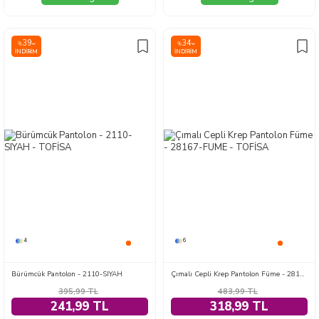
39
34
%
%
İNDIRIM
İNDIRIM
4
6
Bürümcük Pantolon - 2110-SIYAH
Çımalı Cepli Krep Pantolon Füme - 28167-FUME
395,99
TL
483,99
TL
241,99 TL
318,99 TL