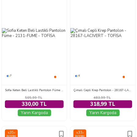
7
6
Sofia Keten Beli Lastikli Pantolon Füme - 2131-FUME
Çımalı Cepli Krep Pantolon - 28167-LACIVERT
505,99
TL
483,99
TL
330,00 TL
318,99 TL
Yarın Kargoda
Yarın Kargoda
35
33
%
%
İNDIRIM
İNDIRIM