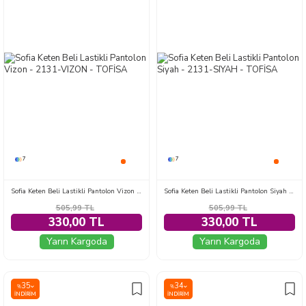
7
7
Sofia Keten Beli Lastikli Pantolon Vizon - 2131-VIZON
Sofia Keten Beli Lastikli Pantolon Siyah - 2131-SIYAH
505,99
TL
505,99
TL
330,00 TL
330,00 TL
Yarın Kargoda
Yarın Kargoda
35
34
%
%
İNDIRIM
İNDIRIM