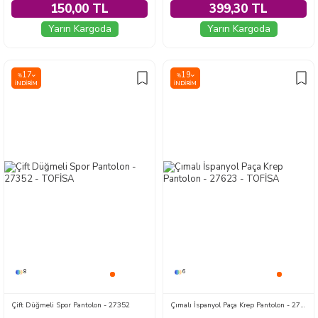
150,00 TL
399,30 TL
Yarın Kargoda
Yarın Kargoda
17
19
%
%
İNDIRIM
İNDIRIM
8
6
Çift Düğmeli Spor Pantolon - 27352
Çımalı İspanyol Paça Krep Pantolon - 27623