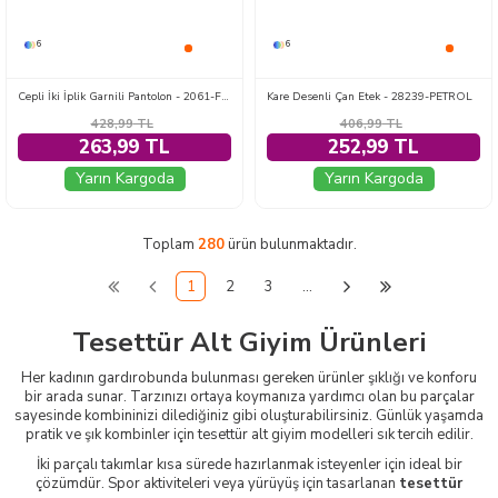
6
6
Cepli İki İplik Garnili Pantolon - 2061-FUME
Kare Desenli Çan Etek - 28239-PETROL
428,99
TL
406,99
TL
263,99 TL
252,99 TL
Yarın Kargoda
Yarın Kargoda
Toplam
280
ürün bulunmaktadır.
1
2
3
…
Tesettür Alt Giyim Ürünleri
Her kadının gardırobunda bulunması gereken ürünler şıklığı ve konforu
bir arada sunar. Tarzınızı ortaya koymanıza yardımcı olan bu parçalar
sayesinde kombininizi dilediğiniz gibi oluşturabilirsiniz. Günlük yaşamda
pratik ve şık kombinler için tesettür alt giyim modelleri sık tercih edilir.
İki parçalı takımlar kısa sürede hazırlanmak isteyenler için ideal bir
çözümdür. Spor aktiviteleri veya yürüyüş için tasarlanan
tesettür