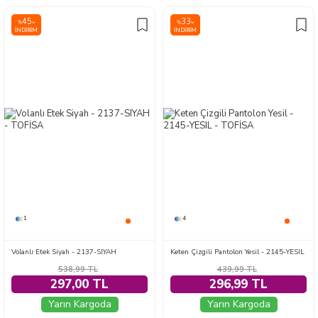
45
33
%
%
İNDIRIM
İNDIRIM
1
4
Volanlı Etek Siyah - 2137-SIYAH
Keten Çizgili Pantolon Yesil - 2145-YESIL
538,99
TL
439,99
TL
297,00 TL
296,99 TL
Yarın Kargoda
Yarın Kargoda