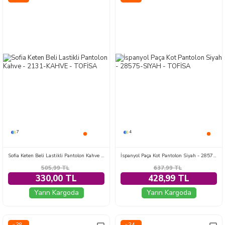
7
4
Sofia Keten Beli Lastikli Pantolon Kahve - 2131-KAHVE
İspanyol Paça Kot Pantolon Siyah - 28575-SIYAH
505,99
TL
637,99
TL
330,00 TL
428,99 TL
Yarın Kargoda
Yarın Kargoda