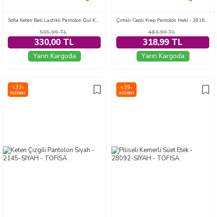
Sofia Keten Beli Lastikli Pantolon Gul Kurusu - 2131-GUL-KURUSU
Çımalı Cepli Krep Pantolon Haki - 28167-HAKI
505,99
TL
483,99
TL
330,00 TL
318,99 TL
Yarın Kargoda
Yarın Kargoda
33
39
%
%
İNDIRIM
İNDIRIM