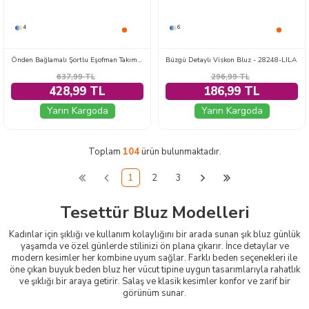
4
6
Önden Bağlamalı Şortlu Eşofman Takımı Pembe - 28612-PEMBE
Büzgü Detaylı Viskon Bluz - 28248-LILA
637,99
TL
296,99
TL
428,99 TL
186,99 TL
Yarın Kargoda
Yarın Kargoda
Toplam
104
ürün bulunmaktadır.
1
2
3
Tesettür Bluz Modelleri
Kadınlar için şıklığı ve kullanım kolaylığını bir arada sunan şık bluz günlük
yaşamda ve özel günlerde stilinizi ön plana çıkarır. İnce detaylar ve
modern kesimler her kombine uyum sağlar. Farklı beden seçenekleri ile
öne çıkan buyuk beden bluz her vücut tipine uygun tasarımlarıyla rahatlık
ve şıklığı bir araya getirir. Salaş ve klasik kesimler konfor ve zarif bir
görünüm sunar.