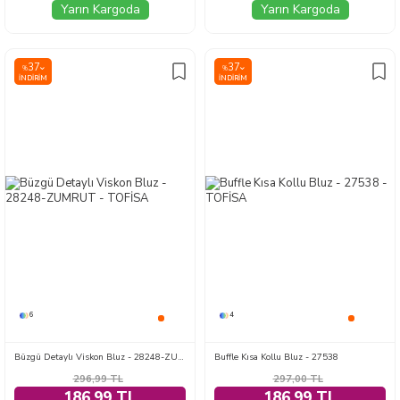
Yarın Kargoda
Yarın Kargoda
37
37
%
%
İNDIRIM
İNDIRIM
6
4
Büzgü Detaylı Viskon Bluz - 28248-ZUMRUT
Buffle Kısa Kollu Bluz - 27538
296,99
TL
297,00
TL
186,99 TL
186,99 TL