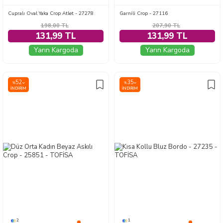
Cupralı Oval Yaka Crop Atlet - 27278
Garnili Crop - 27116
198,00
TL
207,90
TL
131,99 TL
131,99 TL
Yarın Kargoda
Yarın Kargoda
52
35
%
%
İNDIRIM
İNDIRIM
2
1