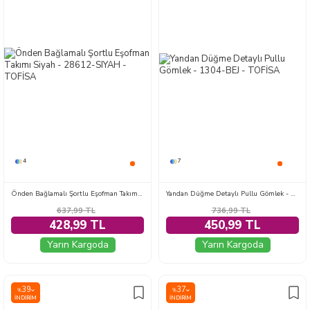
4
7
Önden Bağlamalı Şortlu Eşofman Takımı Siyah - 28612-SIYAH
Yandan Düğme Detaylı Pullu Gömlek - 1304-BEJ
637,99
TL
736,99
TL
428,99 TL
450,99 TL
Yarın Kargoda
Yarın Kargoda
39
37
%
%
İNDIRIM
İNDIRIM