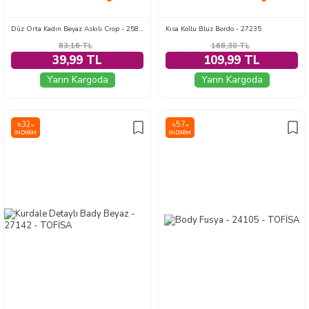
Düz Orta Kadın Beyaz Askılı Crop - 25851
Kısa Kollu Bluz Bordo - 27235
83,16
TL
168,30
TL
39,99 TL
109,99 TL
Yarın Kargoda
Yarın Kargoda
32
57
%
%
İNDIRIM
İNDIRIM