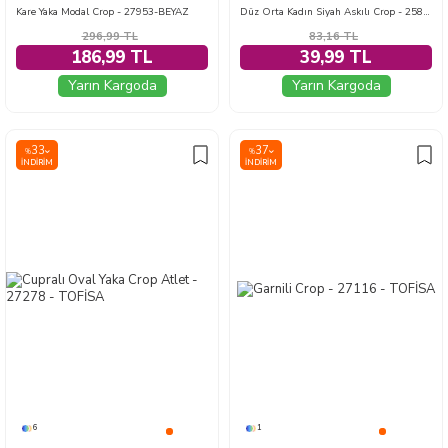
Kare Yaka Modal Crop - 27953-BEYAZ
Düz Orta Kadın Siyah Askılı Crop - 25851
296,99
TL
83,16
TL
186,99 TL
39,99 TL
Yarın Kargoda
Yarın Kargoda
33
37
%
%
İNDIRIM
İNDIRIM
6
1