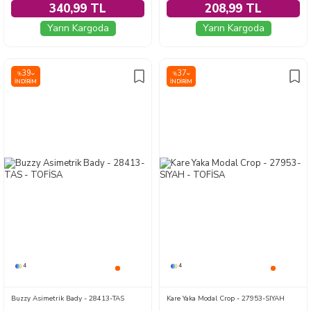
340,99 TL
208,99 TL
Yarın Kargoda
Yarın Kargoda
39
37
%
%
İNDIRIM
İNDIRIM
4
4
Buzzy Asimetrik Bady - 28413-TAS
Kare Yaka Modal Crop - 27953-SIYAH