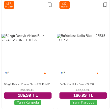
37
37
%
%
İNDIRIM
İNDIRIM
6
4
Büzgü Detaylı Viskon Bluz - 28248-VIZON
Buffle Kısa Kollu Bluz - 27538
296,99
TL
297,00
TL
186,99 TL
186,99 TL
Yarın Kargoda
Yarın Kargoda