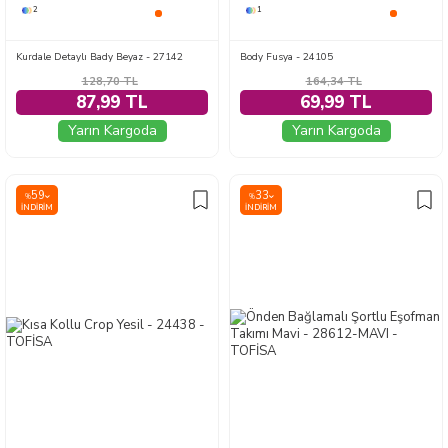
2
1
Kurdale Detaylı Bady Beyaz - 27142
Body Fusya - 24105
128,70
TL
164,34
TL
87,99 TL
69,99 TL
Yarın Kargoda
Yarın Kargoda
59
33
%
%
İNDIRIM
İNDIRIM