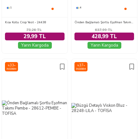
1
4
Kısa Kollu Crop Yesil - 24438
Önden Bağlamalı Şortlu Eşofman Takımı Mavi - 28612-MAVI
73,26
TL
637,99
TL
29,99 TL
428,99 TL
Yarın Kargoda
Yarın Kargoda
33
37
%
%
İNDIRIM
İNDIRIM