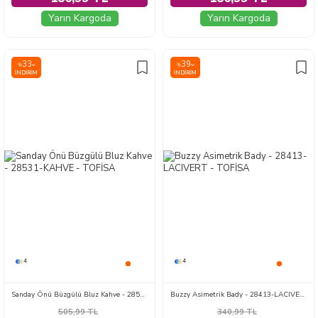
Yarın Kargoda
Yarın Kargoda
33
39
%
%
İNDIRIM
İNDIRIM
4
4
Sanday Önü Büzgülü Bluz Kahve - 28531-KAHVE
Buzzy Asimetrik Bady - 28413-LACIVERT
505,99
TL
340,99
TL