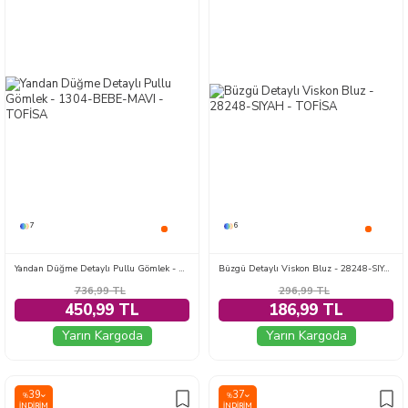
7
6
Yandan Düğme Detaylı Pullu Gömlek - 1304-BEBE-MAVI
Büzgü Detaylı Viskon Bluz - 28248-SIYAH
736,99
TL
296,99
TL
450,99 TL
186,99 TL
Yarın Kargoda
Yarın Kargoda
39
37
%
%
İNDIRIM
İNDIRIM