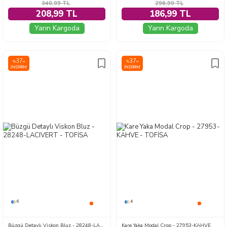
340,99
TL
296,99
TL
208,99 TL
186,99 TL
Yarın Kargoda
Yarın Kargoda
37
37
%
%
İNDIRIM
İNDIRIM
6
4
Büzgü Detaylı Viskon Bluz - 28248-LACIVERT
Kare Yaka Modal Crop - 27953-KAHVE