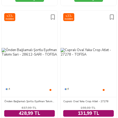
33
33
%
%
İNDIRIM
İNDIRIM
4
6
Önden Bağlamalı Şortlu Eşofman Takımı Sari - 28612-SARI
Cupralı Oval Yaka Crop Atlet - 27278
637,99
TL
198,00
TL
428,99 TL
131,99 TL