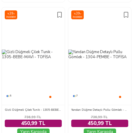
39
39
%
%
İNDIRIM
İNDIRIM
5
7
Gizli Düğmeli Çilek Tunik - 1305-BEBE-MAVI
Yandan Düğme Detaylı Pullu Gömlek - 1304-PEMBE
736,99
TL
736,99
TL
450,99 TL
450,99 TL
Yarın Kargoda
Yarın Kargoda