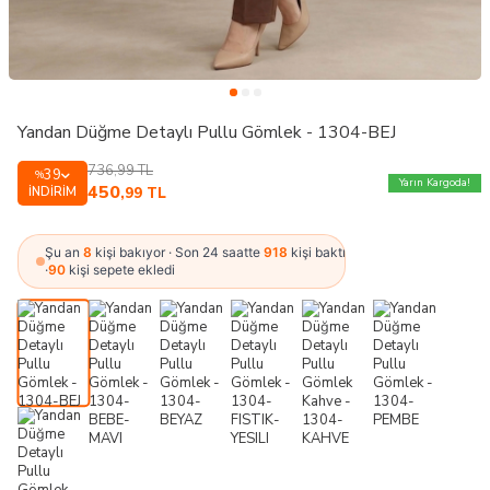
Yandan Düğme Detaylı Pullu Gömlek - 1304-BEJ
736,99
TL
39
%
Yarın Kargoda!
450
İNDIRIM
,99
TL
Şu an
8
kişi bakıyor · Son 24 saatte
918
kişi baktı
·
90
kişi sepete ekledi