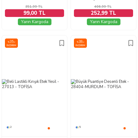
351,99
TL
406,99
TL
99,00 TL
252,99 TL
Yarın Kargoda
Yarın Kargoda
35
38
%
%
İNDIRIM
İNDIRIM
2
5