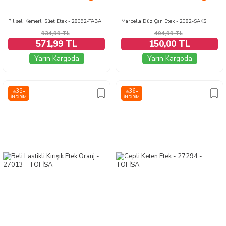
Piliseli Kemerli Süet Etek - 28092-TABA
Marbella Düz Çan Etek - 2082-SAKS
934,99
TL
494,99
TL
571,99 TL
150,00 TL
Yarın Kargoda
Yarın Kargoda
35
36
%
%
İNDIRIM
İNDIRIM