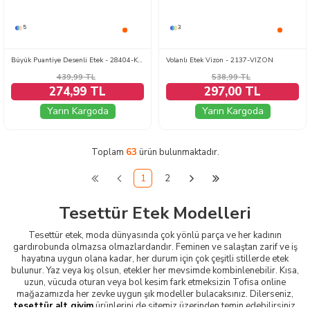
5
3
Büyük Puantiye Desenli Etek - 28404-KAHVE
Volanlı Etek Vizon - 2137-VIZON
439,99
TL
538,99
TL
274,99 TL
297,00 TL
Yarın Kargoda
Yarın Kargoda
Toplam
63
ürün bulunmaktadır.
1
2
Tesettür Etek Modelleri
Tesettür etek, moda dünyasında çok yönlü parça ve her kadının
gardırobunda olmazsa olmazlardandır. Feminen ve salaştan zarif ve iş
hayatına uygun olana kadar, her durum için çok çeşitli stillerde etek
bulunur. Yaz veya kış olsun, etekler her mevsimde kombinlenebilir. Kısa,
uzun, vücuda oturan veya bol kesim fark etmeksizin Tofisa online
mağazamızda her zevke uygun şık modeller bulacaksınız. Dilerseniz,
tesettür alt giyim
ürünlerini de sitemiz üzerinden temin edebilirsiniz.