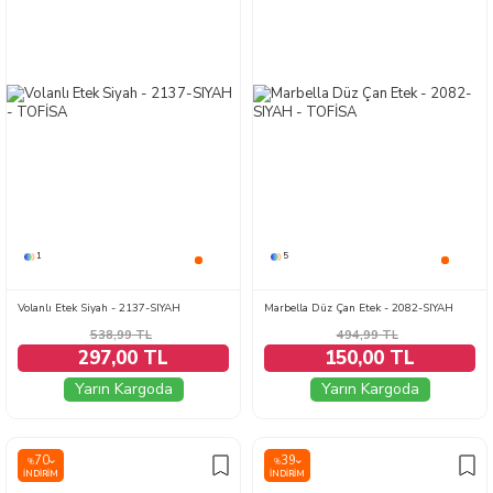
1
5
Volanlı Etek Siyah - 2137-SIYAH
Marbella Düz Çan Etek - 2082-SIYAH
538,99
TL
494,99
TL
297,00 TL
150,00 TL
Yarın Kargoda
Yarın Kargoda
70
39
%
%
İNDIRIM
İNDIRIM