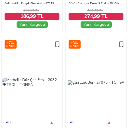
Beli Lastikli Kırışık Etek Yesil - 27013
Büyük Puantiye Desenli Etek - 28404-MURDUM
287,10
TL
439,99
TL
186,99 TL
274,99 TL
Yarın Kargoda
Yarın Kargoda
70
36
%
%
İNDIRIM
İNDIRIM
5
1