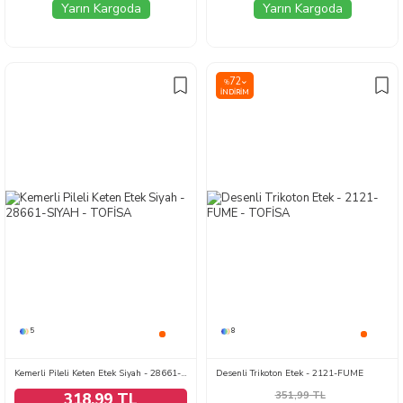
Yarın Kargoda
Yarın Kargoda
72
%
İNDIRIM
5
8
Kemerli Pileli Keten Etek Siyah - 28661-SIYAH
Desenli Trikoton Etek - 2121-FUME
351,99
TL
318,99 TL