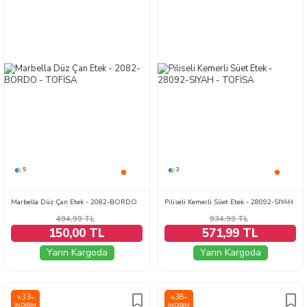
5
3
Marbella Düz Çan Etek - 2082-BORDO
Piliseli Kemerli Süet Etek - 28092-SIYAH
494,99
TL
934,99
TL
150,00 TL
571,99 TL
Yarın Kargoda
Yarın Kargoda
33
38
%
%
İNDIRIM
İNDIRIM