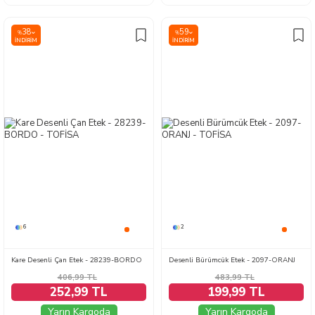
38
59
%
%
İNDIRIM
İNDIRIM
6
2
Kare Desenli Çan Etek - 28239-BORDO
Desenli Bürümcük Etek - 2097-ORANJ
406,99
TL
483,99
TL
252,99 TL
199,99 TL
Yarın Kargoda
Yarın Kargoda