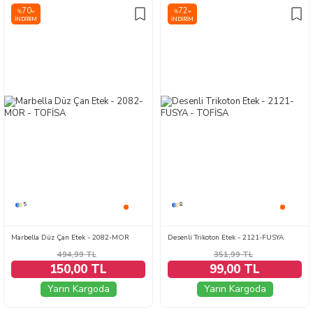
70
72
%
%
İNDIRIM
İNDIRIM
5
8
Marbella Düz Çan Etek - 2082-MOR
Desenli Trikoton Etek - 2121-FUSYA
494,99
TL
351,99
TL
150,00 TL
99,00 TL
Yarın Kargoda
Yarın Kargoda