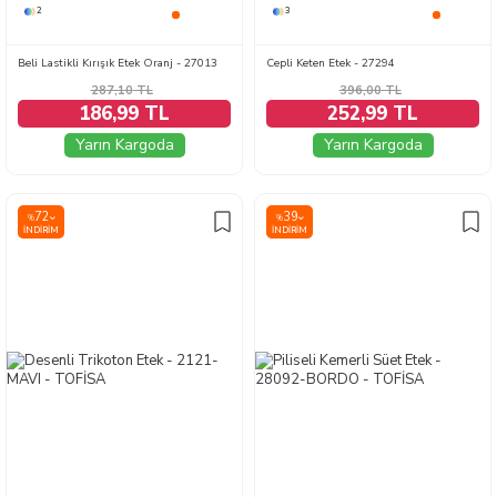
2
3
Beli Lastikli Kırışık Etek Oranj - 27013
Cepli Keten Etek - 27294
287,10
TL
396,00
TL
186,99 TL
252,99 TL
Yarın Kargoda
Yarın Kargoda
72
39
%
%
İNDIRIM
İNDIRIM