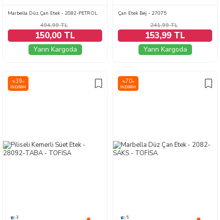
Marbella Düz Çan Etek - 2082-PETROL
Çan Etek Bej - 27075
494,99
TL
241,99
TL
150,00 TL
153,99 TL
Yarın Kargoda
Yarın Kargoda
39
70
%
%
İNDIRIM
İNDIRIM
3
5