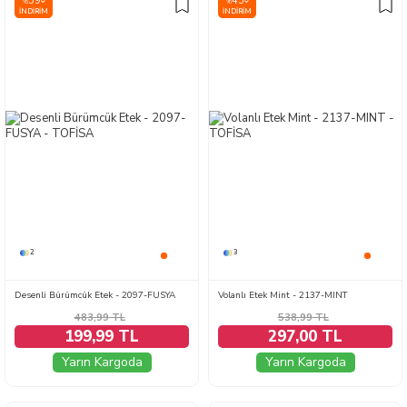
59
45
%
%
İNDIRIM
İNDIRIM
2
3
Desenli Bürümcük Etek - 2097-FUSYA
Volanlı Etek Mint - 2137-MINT
483,99
TL
538,99
TL
199,99 TL
297,00 TL
Yarın Kargoda
Yarın Kargoda