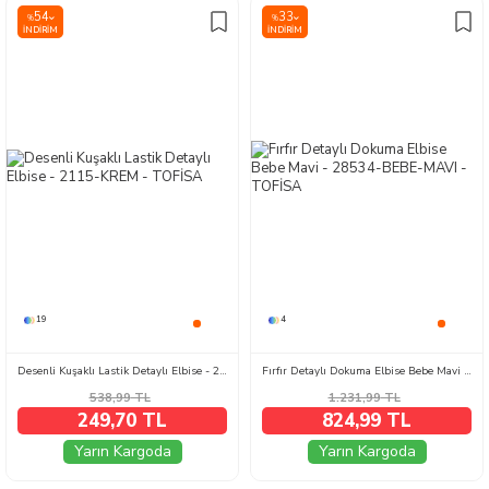
54
33
%
%
İNDIRIM
İNDIRIM
19
4
Desenli Kuşaklı Lastik Detaylı Elbise - 2115-KREM
Fırfır Detaylı Dokuma Elbise Bebe Mavi - 28534-BEBE-MAVI
538,99
TL
1.231,99
TL
249,70 TL
824,99 TL
Yarın Kargoda
Yarın Kargoda