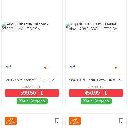
4
6
Askılı Gabardin Salopet - 27832-HAKI
Kuşaklı Bileği Lastilk Detaylı Elbise - 2090-SIYAH
1.077,99
TL
736,99
TL
599,50 TL
450,99 TL
Yarın Kargoda
Yarın Kargoda
33
59
%
%
İNDIRIM
İNDIRIM