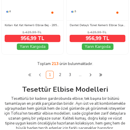
6
5
Kolları Kat Kat Kemerli Elbise Bej - 28567-BEJ
Dantel Detaylı Tünel Kemerli Elbise Siyah - 28542-SIYAH
1.429,99
TL
1.429,99
TL
956,99 TL
956,99 TL
Yarın Kargoda
Yarın Kargoda
Toplam
213
ürün bulunmaktadır.
1
2
3
…
Tesettür Elbise Modelleri
Tesettürlü bir kadının gardırobunda elbise, tek başına bir bütünü
tamamlayan en pratik parçalardan biridir. Ayrı üst ve alt kombinlemekle
uğraşmadan hem günlük hem de özel günlerde şık görünmek isteyenler
için Tofisa'nın tesettür elbise modelleri, sade çizgilerden zarif detaylara
uzanan geniş bir yelpaze sunar. Kaliteli kumaş, doğru kalıp ve vücut
tipine uygun kesim önceliğiyle hazırlanan koleksiyon, hem genç hem de
büyük beden tercih edenler için farklı seçenekler barındırır.