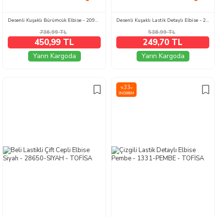
Desenli Kuşaklı Bürümcük Elbise - 2091-FUSYA
Desenli Kuşaklı Lastik Detaylı Elbise - 2115-KIRMIZI
736,99
TL
538,99
TL
450,99 TL
249,70 TL
Yarın Kargoda
Yarın Kargoda
33
%
İNDIRIM