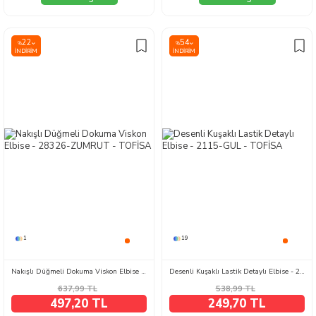
22
54
%
%
İNDIRIM
İNDIRIM
1
19
Nakışlı Düğmeli Dokuma Viskon Elbise - 28326-ZUMRUT
Desenli Kuşaklı Lastik Detaylı Elbise - 2115-GUL
637,99
TL
538,99
TL
497,20 TL
249,70 TL