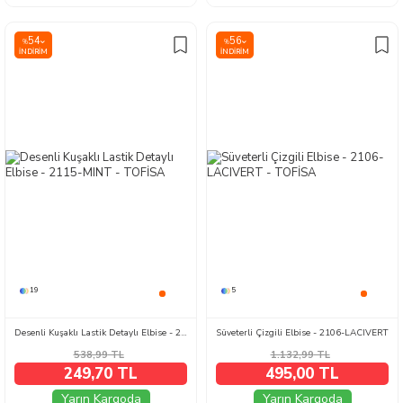
54
56
%
%
İNDIRIM
İNDIRIM
19
5
Desenli Kuşaklı Lastik Detaylı Elbise - 2115-MINT
Süveterli Çizgili Elbise - 2106-LACIVERT
538,99
TL
1.132,99
TL
249,70 TL
495,00 TL
Yarın Kargoda
Yarın Kargoda