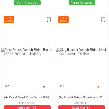
Yarın Kargoda
Yarın Kargoda
33
33
%
%
İNDIRIM
İNDIRIM
5
5
Yaka Dantel Detaylı Elbise Bordo - 28568-BORDO
Çizgili Lastik Detaylı Elbise Mavi - 1331-MAVI
1.330,99
TL
835,99
TL
890,99 TL
560,99 TL