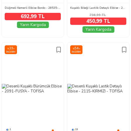
Düğmeli Kemerli Elbise Bordo - 28535-BORDO
Kuşaklı Bileği Lastilk Detaylı Elbise - 2090-ANTRASIT
736,99
TL
692,99 TL
450,99 TL
Yarın Kargoda
Yarın Kargoda
39
54
%
%
İNDIRIM
İNDIRIM
1
19