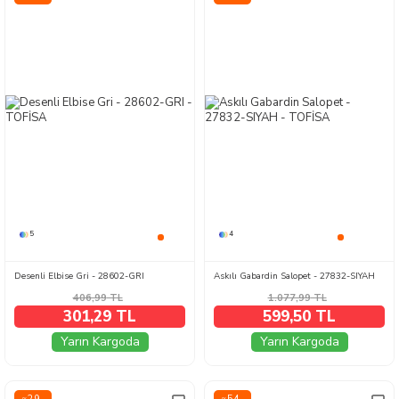
5
4
Desenli Elbise Gri - 28602-GRI
Askılı Gabardin Salopet - 27832-SIYAH
406,99
TL
1.077,99
TL
301,29 TL
599,50 TL
Yarın Kargoda
Yarın Kargoda