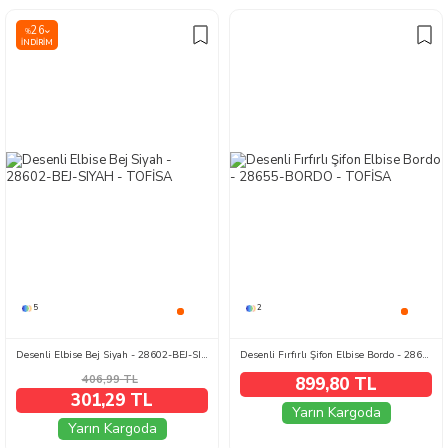
26
%
İNDIRIM
5
2
Desenli Elbise Bej Siyah - 28602-BEJ-SIYAH
Desenli Fırfırlı Şifon Elbise Bordo - 28655-BORDO
406,99
TL
899,80 TL
301,29 TL
Yarın Kargoda
Yarın Kargoda