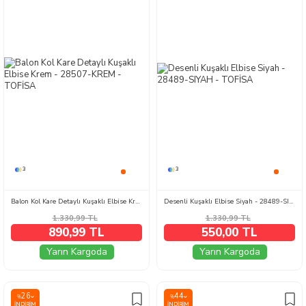
3
3
Balon Kol Kare Detaylı Kuşaklı Elbise Krem - 28507-KREM
Desenli Kuşaklı Elbise Siyah - 28489-SIYAH
1.330,99
TL
1.330,99
TL
890,99 TL
550,00 TL
Yarın Kargoda
Yarın Kargoda
26
44
%
%
İNDIRIM
İNDIRIM