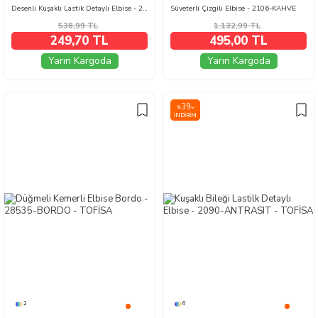
Desenli Kuşaklı Lastik Detaylı Elbise - 2115-MAVI-BEYAZ
Süveterli Çizgili Elbise - 2106-KAHVE
538,99
TL
1.132,99
TL
249,70 TL
495,00 TL
Yarın Kargoda
Yarın Kargoda
39
%
İNDIRIM
2
6