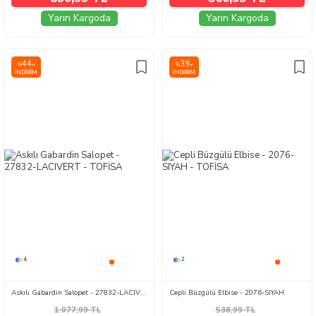
Yarın Kargoda
Yarın Kargoda
44
39
%
%
İNDIRIM
İNDIRIM
4
2
Askılı Gabardin Salopet - 27832-LACIVERT
Cepli Büzgülü Elbise - 2076-SIYAH
1.077,99
TL
538,99
TL