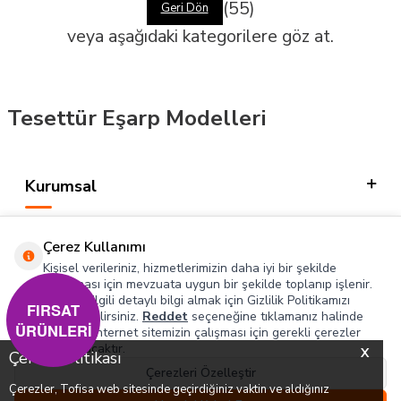
(54)
Geri Dön
veya aşağıdaki kategorilere göz at.
Tesettür Eşarp Modelleri
Kurumsal
Kategorilerimiz
Çerez Kullanımı
Hızlı Erişim
Kişisel verileriniz, hizmetlerimizin daha iyi bir şekilde
sunulması için mevzuata uygun bir şekilde toplanıp işlenir.
Konuyla ilgili detaylı bilgi almak için Gizlilik Politikamızı
Sosyal
FIRSAT
inceleyebilirsiniz.
Reddet
seçeneğine tıklamanız halinde
ÜRÜNLERİ
yalnızca internet sitemizin çalışması için gerekli çerezler
Adres & İletişim
kullanılacaktır.
X
Çerez Politikası
Çerezleri Özelleştir
Çerezler, Tofisa web sitesinde geçirdiğiniz vaktin ve aldığınız
0
0