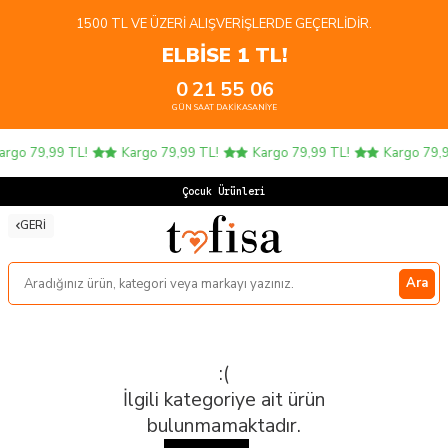
1500 TL VE ÜZERI ALIŞVERIŞLERDE GEÇERLIDIR.
ELBİSE 1 TL!
0
21
55
06
GÜN
SAAT
DAKIKA
SANIYE
argo 79,99 TL!
Kargo 79,99 TL!
Kargo 79,99 TL!
Kargo 79,9
Çocuk Ürünlerin
GERI
Ara
:(
İlgili kategoriye ait ürün
bulunmamaktadır.