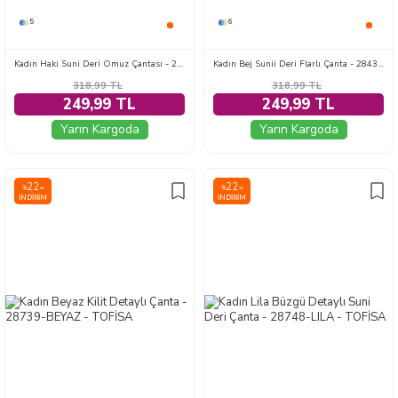
5
6
Kadın Haki Suni Deri Omuz Çantası - 28763-HAKI
Kadın Bej Sunii Deri Flarlı Çanta - 28431-BEJ
318,99
TL
318,99
TL
249,99 TL
249,99 TL
Yarın Kargoda
Yarın Kargoda
22
22
%
%
İNDIRIM
İNDIRIM