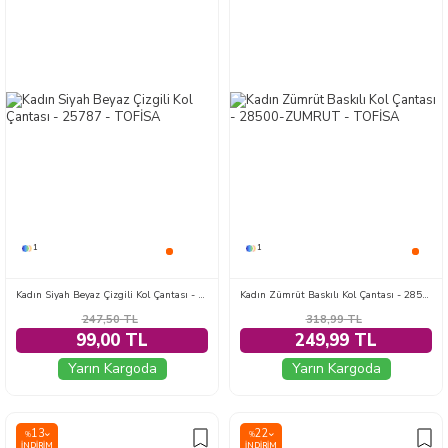
1
1
Kadın Siyah Beyaz Çizgili Kol Çantası - 25787
Kadın Zümrüt Baskılı Kol Çantası - 28500-ZUMRUT
247,50
TL
318,99
TL
99,00 TL
249,99 TL
Yarın Kargoda
Yarın Kargoda
13
22
%
%
İNDIRIM
İNDIRIM