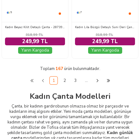
5
7
Kadın Beyaz Kilit Detaylı Çanta - 28739-BEYAZ
Kadın Lila Büzgü Detaylı Suni Deri Çanta - 28748-LILA
318,99
TL
318,99
TL
249,99 TL
249,99 TL
Yarın Kargoda
Yarın Kargoda
Toplam
167
ürün bulunmaktadır.
1
2
3
…
Kadın Çanta Modelleri
Çanta, bir kadının gardırobunun olmazsa olmaz bir parçasıdır ve
kadınların imaj algısını etkiler. Yeni moda çanta modelleri, görünüşe
vurgu eklemek ve bir görünümü tamamlamak için kullanılabilir. Bir
kadının çantası rahat ve geniş, aynı zamanda şık ve her duruma uygun
olmalıdır. Bizler de Tofisa olarak tüm ihtiyaçlarınıza yanıt verecek
şekilde tasarlanmış gold çanta modelleri sunmaktayız.
Kadın günlük
çanta
modellerinden şık çanta tasarımlarına kadar tüm modelleri