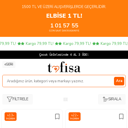
1500 TL VE ÜZERI ALIŞVERIŞLERDE GEÇERLIDIR.
ELBİSE 1 TL!
1
01
57
54
GÜN
SAAT
DAKIKA
SANIYE
go 79,99 TL!
Kargo 79,99 TL!
Kargo 79,99 TL!
Kargo 79,99 
Çocuk
GERI
Ara
FILTRELE
SIRALA
13
22
%
%
İNDIRIM
İNDIRIM