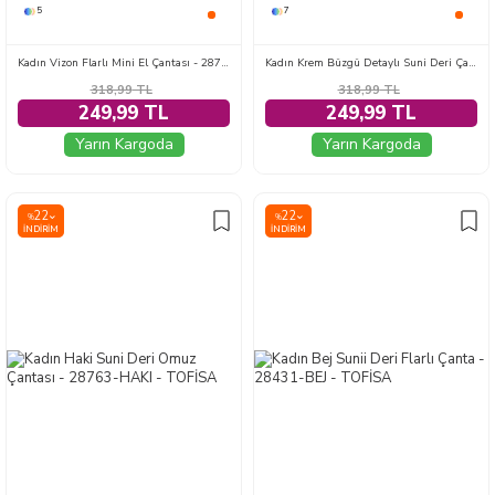
5
7
Kadın Vizon Flarlı Mini El Çantası - 28738-VIZON
Kadın Krem Büzgü Detaylı Suni Deri Çanta - 28748-KREM
318,99
TL
318,99
TL
249,99 TL
249,99 TL
Yarın Kargoda
Yarın Kargoda
22
22
%
%
İNDIRIM
İNDIRIM