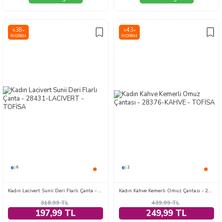
38
43
%
%
İNDIRIM
İNDIRIM
6
2
Kadın Lacivert Sunii Deri Flarlı Çanta - 28431-LACIVERT
Kadın Kahve Kemerli Omuz Çantası - 28376-KAHVE
318,99
TL
439,99
TL
197,99 TL
249,99 TL