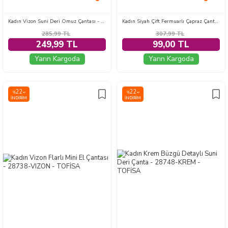
Kadın Vizon Suni Deri Omuz Çantası - 28377-VIZON
Kadın Siyah Çift Fermuarlı Çapraz Çanta - 28704-SIYAH
285,99
TL
307,99
TL
249,99 TL
99,00 TL
Yarın Kargoda
Yarın Kargoda
22
22
%
%
İNDIRIM
İNDIRIM