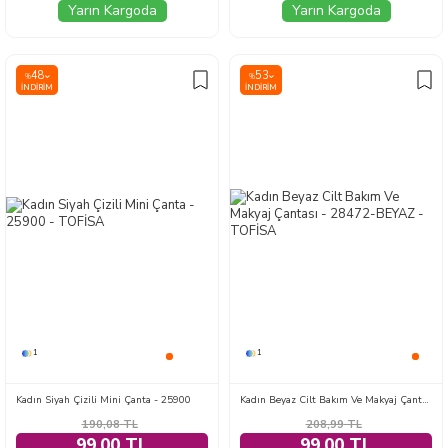
Yarın Kargoda
Yarın Kargoda
48
53
%
%
İNDIRIM
İNDIRIM
1
1
Kadın Siyah Çizili Mini Çanta - 25900
Kadın Beyaz Cilt Bakım Ve Makyaj Çantası - 28472-BEYAZ
190,08
TL
208,99
TL
99,00 TL
99,00 TL