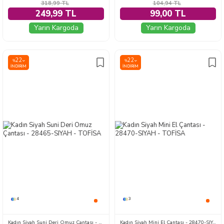
318,99
TL
104,94
TL
249,99 TL
99,00 TL
Yarın Kargoda
Yarın Kargoda
22
22
%
%
İNDIRIM
İNDIRIM
4
3
Kadın Siyah Suni Deri Omuz Çantası - 28465-SIYAH
Kadın Siyah Mini El Çantası - 28470-SIYAH