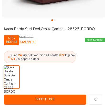
Kadın Bordo Suni Deri Omuz Çantası - 28325-BORDO
560,99
TL
55
%
Yarın Kargoda!
249
İNDIRIM
,99
TL
Şu an
24
kişi bakıyor · Son 24 saatte
672
kişi baktı
·
171
kişi sepete ekledi
SEPETE EKLE