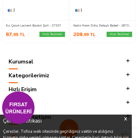
2
1
Kız Çocuk Lacivert Baskılı Şort - 27337
Kadın Krem Dikiş Detaylı Babet - 28734-KREM
87
208
,99
TL
,99
TL
Hızlı Teslimat
Hızlı Teslimat
Kurumsal
Kategorilerimiz
Hızlı Erişim
Sosyal
FIRSAT
ÜRÜNLERİ
Adres & İletişim
X
Çerez Politikası
Çerezler, Tofisa web sitesinde geçirdiğiniz vaktin ve aldığınız
0
0
hizmetin daha verimli olmasını sağlar. Çerezlerle ilgili detaylı bilgi için