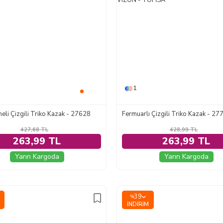
1
eli Çizgili Triko Kazak - 27628
427,68
TL
428,99
TL
263,99 TL
263,99 TL
Yarın Kargoda
Yarın Kargoda
39
%
İNDIRIM