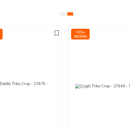
38
%
İNDIRIM