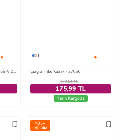
1
Fermuarlı Çizgili Triko Kazak - 27765-VIZON
Çizgili Triko Kazak - 27656
283,14
TL
175,99 TL
Yarın Kargoda
36
%
İNDIRIM