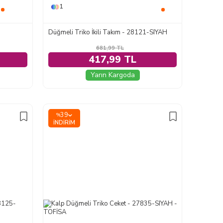
1
Düğmeli Triko İkili Takım - 28121-SIYAH
681,99
TL
417,99 TL
Yarın Kargoda
39
%
İNDIRIM