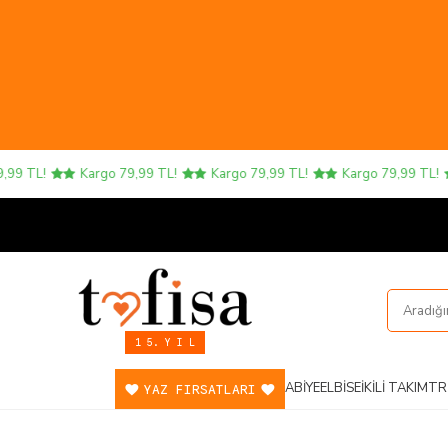
Kargo 79,99 TL!
Kargo 79,99 TL!
Kargo 79,99 TL!
Kargo 79
1 5. Y I L
ABIYE
ELBISE
İKILI TAKIM
TR
YAZ FIRSATLARI