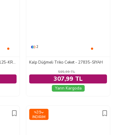
2
Çiçek Detaylı Triko İkili Takım - 28125-KREM
Kalp Düğmeli Triko Ceket - 27835-SIYAH
505,99
TL
307,99 TL
Yarın Kargoda
39
%
İNDIRIM