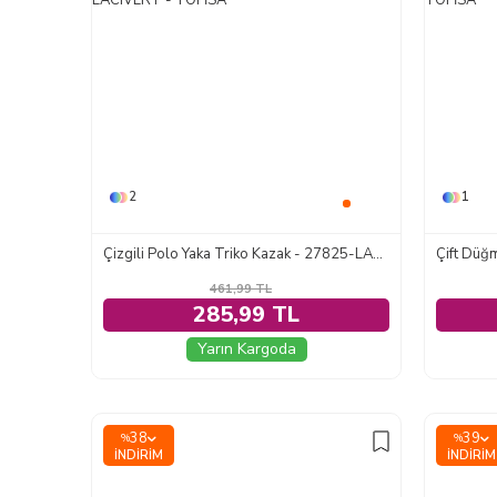
2
1
Çizgili Polo Yaka Triko Kazak - 27825-LACIVERT
Çift Düğm
461,99
TL
285,99 TL
Yarın Kargoda
38
39
%
%
İNDIRIM
İNDIRIM