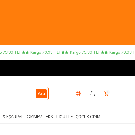
Kargo 79,99 TL!
Kargo 79,99 TL!
Kargo 79,99 TL!
Karg
0
Ara
L & EŞARP
ALT GIYIM
EV TEKSTILI
OUTLET
ÇOCUK GIYIM