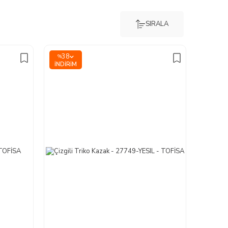
SIRALA
38
%
İNDIRIM