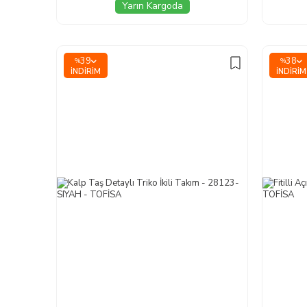
Yarın Kargoda
39
38
%
%
İNDIRIM
İNDIRIM