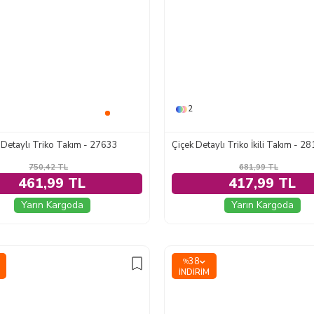
2
aş Detaylı Triko Takım - 27633
750,42
TL
681,99
TL
461,99 TL
417,99 TL
Yarın Kargoda
Yarın Kargoda
38
%
İNDIRIM