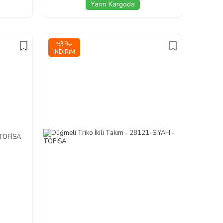
Yarın Kargoda
39
%
İNDIRIM