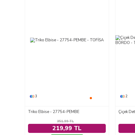
3
2
Triko Elbise - 27754-PEMBE
351,99
TL
219,99 TL