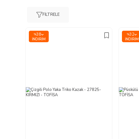
FILTRELE
38
32
%
%
İNDIRIM
İNDIRIM