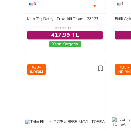
3
1
Kalp Taş Detaylı Triko İkili Takım - 28123-SIYAH
Fitilli A
681,99
TL
417,99 TL
Yarın Kargoda
38
38
%
%
İNDIRIM
İNDIRIM