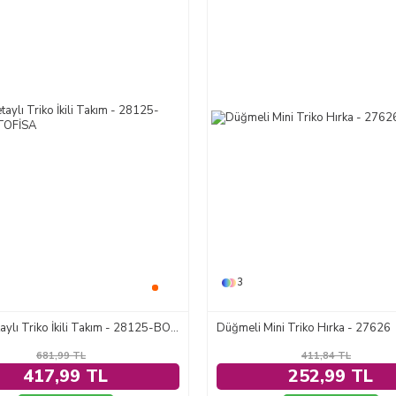
3
Çiçek Detaylı Triko İkili Takım - 28125-BORDO
Düğmeli Mini Triko Hırka - 27626
681,99
TL
411,84
TL
417,99 TL
252,99 TL