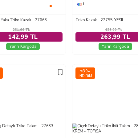
1
çık Yaka Triko Kazak - 27663
Triko Kazak - 27755-YESIL
231,66
TL
428,99
TL
142,99 TL
263,99 TL
Yarın Kargoda
Yarın Kargoda
39
%
İNDIRIM