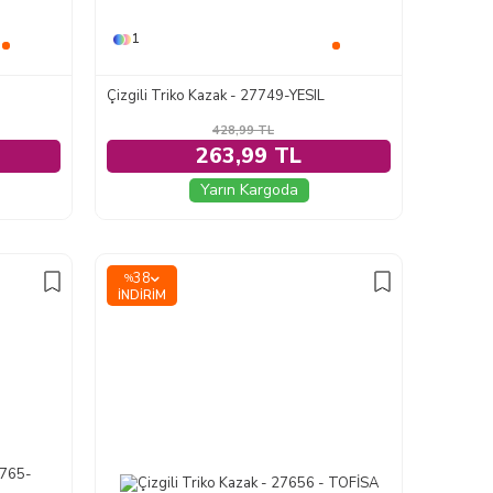
1
Çizgili Triko Kazak - 27749-YESIL
428,99
TL
263,99 TL
Yarın Kargoda
38
%
İNDIRIM