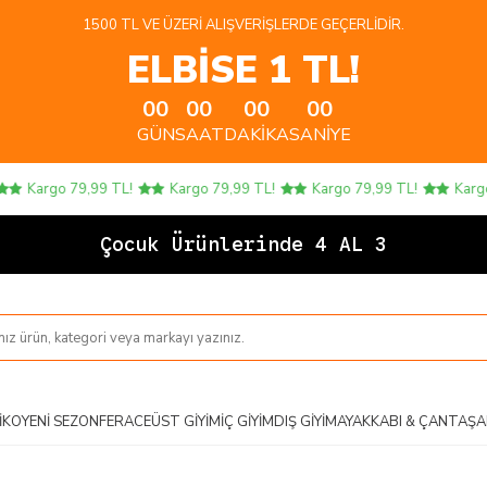
1500 TL VE ÜZERI ALIŞVERIŞLERDE GEÇERLIDIR.
ELBİSE 1 TL!
00
00
00
00
GÜN
SAAT
DAKIKA
SANIYE
,99 TL!
Kargo 79,99 TL!
Kargo 79,99 TL!
Kargo 79,99 TL!
Çocu
IKO
YENI SEZON
FERACE
ÜST GIYIM
İÇ GIYIM
DIŞ GIYIM
AYAKKABI & ÇANTA
ŞA