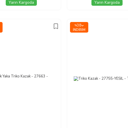
Yarın Kargoda
Yarın Kargoda
38
%
İNDIRIM