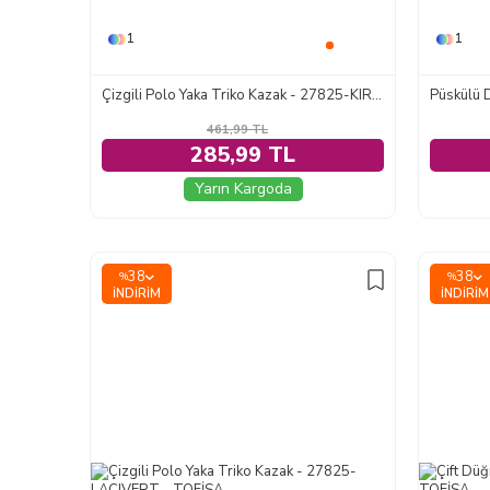
1
1
Çizgili Polo Yaka Triko Kazak - 27825-KIRMIZI
Püskülü D
461,99
TL
285,99 TL
Yarın Kargoda
38
38
%
%
İNDIRIM
İNDIRIM