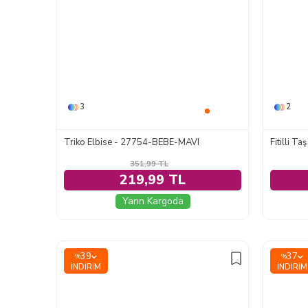
3
2
Triko Elbise - 27754-BEBE-MAVI
Fitilli T
351,99
TL
219,99 TL
Yarın Kargoda
39
37
%
%
İNDIRIM
İNDIRIM