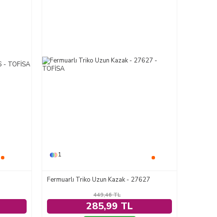
1
Fermuarlı Triko Uzun Kazak - 27627
449,46
TL
285,99 TL