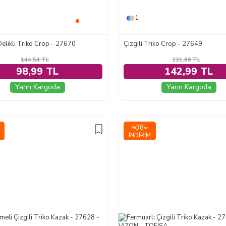
1
elikli Triko Crop - 27670
Çizgili Triko Crop - 27649
144,54
TL
231,66
TL
98,99 TL
142,99 TL
Yarın Kargoda
Yarın Kargoda
38
%
İNDIRIM