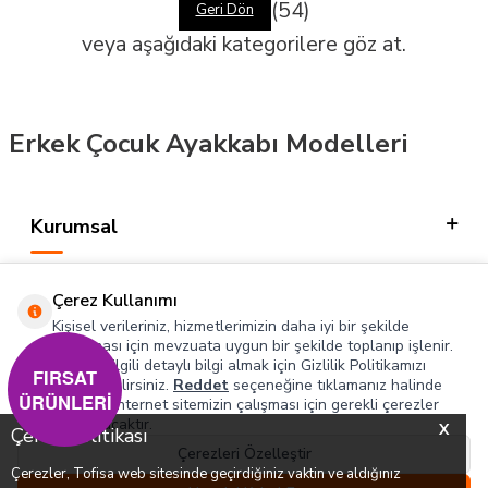
(54)
Geri Dön
veya aşağıdaki kategorilere göz at.
Erkek Çocuk Ayakkabı Modelleri
Kurumsal
Kategorilerimiz
Çerez Kullanımı
Hızlı Erişim
Kişisel verileriniz, hizmetlerimizin daha iyi bir şekilde
sunulması için mevzuata uygun bir şekilde toplanıp işlenir.
Konuyla ilgili detaylı bilgi almak için Gizlilik Politikamızı
Sosyal
FIRSAT
inceleyebilirsiniz.
Reddet
seçeneğine tıklamanız halinde
ÜRÜNLERİ
yalnızca internet sitemizin çalışması için gerekli çerezler
Adres & İletişim
kullanılacaktır.
X
Çerez Politikası
Çerezleri Özelleştir
Çerezler, Tofisa web sitesinde geçirdiğiniz vaktin ve aldığınız
0
0