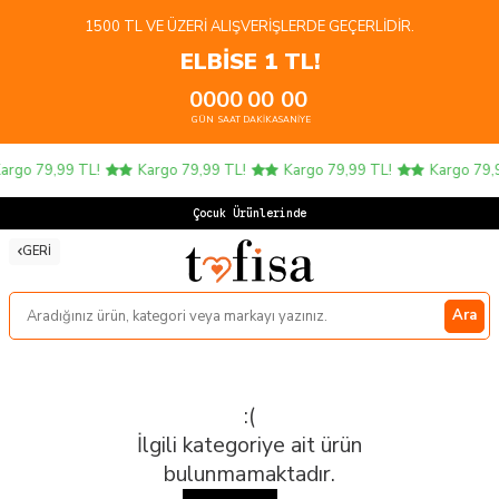
1500 TL VE ÜZERI ALIŞVERIŞLERDE GEÇERLIDIR.
ELBİSE 1 TL!
00
00
00
00
GÜN
SAAT
DAKIKA
SANIYE
argo 79,99 TL!
Kargo 79,99 TL!
Kargo 79,99 TL!
Kargo 79,9
Çocuk Ürünlerinde
GERI
Ara
:(
İlgili kategoriye ait ürün
bulunmamaktadır.