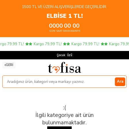
1500 TL VE ÜZERI ALIŞVERIŞLERDE GEÇERLIDIR.
ELBİSE 1 TL!
00
00
00
00
GÜN
SAAT
DAKIKA
SANIYE
rgo 79,99 TL!
Kargo 79,99 TL!
Kargo 79,99 TL!
Kargo 79,99
Çocuk Ürün
GERI
Ara
:(
İlgili kategoriye ait ürün
bulunmamaktadır.