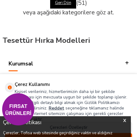
(51)
Geri Dön
veya aşağıdaki kategorilere göz at.
Tesettür Hırka Modelleri
Kurumsal
Kategorilerimiz
Çerez Kullanımı
Hızlı Erişim
Kişisel verileriniz, hizmetlerimizin daha iyi bir şekilde
sunulması için mevzuata uygun bir şekilde toplanıp işlenir.
Konuyla ilgili detaylı bilgi almak için Gizlilik Politikamızı
Sosyal
FIRSAT
inceleyebilirsiniz.
Reddet
seçeneğine tıklamanız halinde
ÜRÜNLERİ
yalnızca internet sitemizin çalışması için gerekli çerezler
Adres & İletişim
kullanılacaktır.
X
Çerez Politikası
Çerezleri Özelleştir
Çerezler, Tofisa web sitesinde geçirdiğiniz vaktin ve aldığınız
0
0