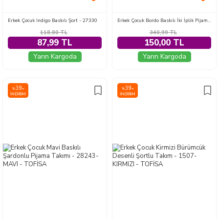
Erkek Çocuk Indigo Baskılı Şort - 27330
Erkek Çocuk Bordo Baskılı İki İplik Pijama Takımı - 28231-BORDO
118,80
TL
340,99
TL
87,99 TL
150,00 TL
Yarın Kargoda
Yarın Kargoda
39
39
%
%
İNDIRIM
İNDIRIM