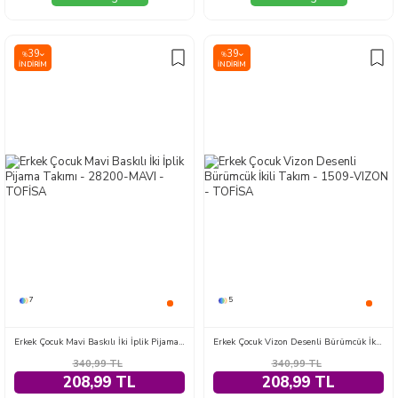
39
39
%
%
İNDIRIM
İNDIRIM
7
5
Erkek Çocuk Mavi Baskılı İki İplik Pijama Takımı - 28200-MAVI
Erkek Çocuk Vizon Desenli Bürümcük İkili Takım - 1509-VIZON
340,99
TL
340,99
TL
208,99 TL
208,99 TL