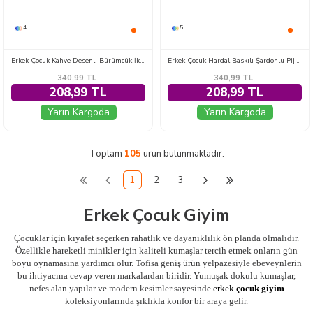
4
5
Erkek Çocuk Kahve Desenli Bürümcük İkili Takım - 1510-KAHVE
Erkek Çocuk Hardal Baskılı Şardonlu Pijama Takımı - 28241-HARDAL
340,99
TL
340,99
TL
208,99 TL
208,99 TL
Yarın Kargoda
Yarın Kargoda
Toplam
105
ürün bulunmaktadır.
1
2
3
Erkek Çocuk Giyim
Çocuklar için kıyafet seçerken rahatlık ve dayanıklılık ön planda olmalıdır.
Özellikle hareketli minikler için kaliteli kumaşlar tercih etmek onların gün
boyu oynamasına yardımcı olur. Tofisa geniş ürün yelpazesiyle ebeveynlerin
bu ihtiyacına cevap veren markalardan biridir. Yumuşak dokulu kumaşlar,
nefes alan yapılar ve modern kesimler sayesind
e
erkek
çocuk giyim
koleksiyonlarında şıklıkla konfor bir araya gelir.