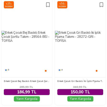
35
56
%
%
İNDIRIM
İNDIRIM
5
4
Erkek Çocuk Bej Baskılı Erkek Çocuk Şortlu Takım - 28564-BEJ
Erkek Çocuk Gri Baskılı İki İplik Pijama Takımı - 28272-GRI
285,99
TL
340,99
TL
186,99 TL
150,00 TL
Yarın Kargoda
Yarın Kargoda