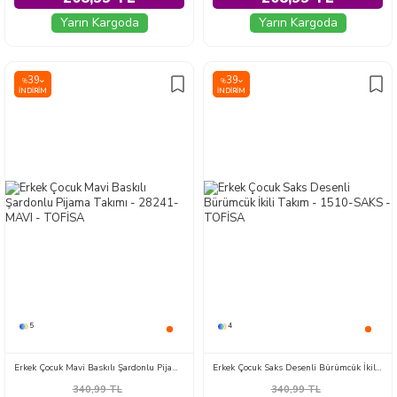
Yarın Kargoda
Yarın Kargoda
39
39
%
%
İNDIRIM
İNDIRIM
5
4
Erkek Çocuk Mavi Baskılı Şardonlu Pijama Takımı - 28241-MAVI
Erkek Çocuk Saks Desenli Bürümcük İkili Takım - 1510-SAKS
340,99
TL
340,99
TL