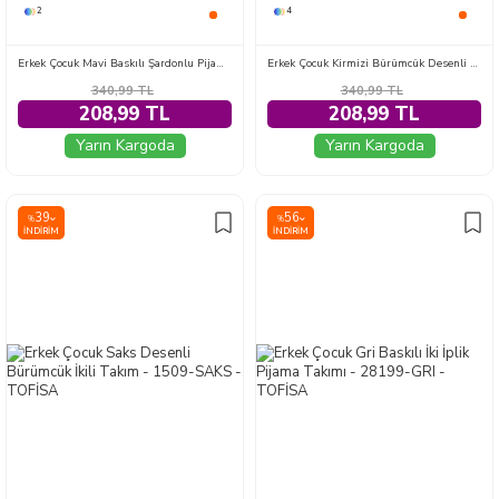
2
4
Erkek Çocuk Mavi Baskılı Şardonlu Pijama Takımı - 28243-MAVI
Erkek Çocuk Kirmizi Bürümcük Desenli Şortlu Takım - 1507-KIRMIZI
340,99
TL
340,99
TL
208,99 TL
208,99 TL
Yarın Kargoda
Yarın Kargoda
39
56
%
%
İNDIRIM
İNDIRIM