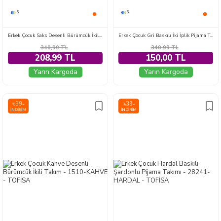
5
6
Erkek Çocuk Saks Desenli Bürümcük İkili Takım - 1509-SAKS
Erkek Çocuk Gri Baskılı İki İplik Pijama Takımı - 28199-GRI
340,99
TL
340,99
TL
208,99 TL
150,00 TL
Yarın Kargoda
Yarın Kargoda
39
39
%
%
İNDIRIM
İNDIRIM