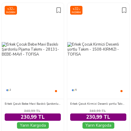
32
32
%
%
İNDIRIM
İNDIRIM
2
5
Erkek Çocuk Bebe Mavi Baskılı Şardonlu Pijama Takımı - 28131-BEBE-MAVI
Erkek Çocuk Kirmizi Desenli şortlu Takım - 1508-KIRMIZI
340,99
TL
340,99
TL
230,99 TL
230,99 TL
Yarın Kargoda
Yarın Kargoda