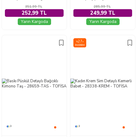
351,99
TL
285,99
TL
252,99 TL
249,99 TL
Yarın Kargoda
Yarın Kargoda
27
%
İNDIRIM
3
3