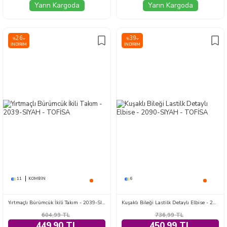
Yarın Kargoda
Yarın Kargoda
26
39
%
%
İNDIRIM
İNDIRIM
11
KOMBIN
6
Yırtmaçlı Bürümcük İkili Takım - 2039-SIYAH
Kuşaklı Bileği Lastilk Detaylı Elbise - 2090-SIYAH
604,99
TL
736,99
TL
449,90 TL
450,99 TL