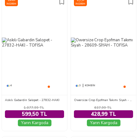
44
33
%
%
İNDIRIM
İNDIRIM
4
3
KOMBIN
Askılı Gabardin Salopet - 27832-HAKI
Owersize Crop Eşofman Takımı Siyah - 28609-SIYAH
1.077,99
TL
637,99
TL
599,50 TL
428,99 TL
Yarın Kargoda
Yarın Kargoda