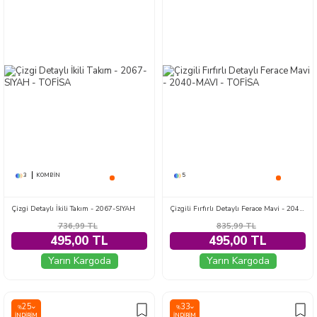
3
KOMBIN
5
Çizgi Detaylı İkili Takım - 2067-SIYAH
Çizgili Fırfırlı Detaylı Ferace Mavi - 2040-MAVI
736,99
TL
835,99
TL
495,00 TL
495,00 TL
Yarın Kargoda
Yarın Kargoda
25
33
%
%
İNDIRIM
İNDIRIM