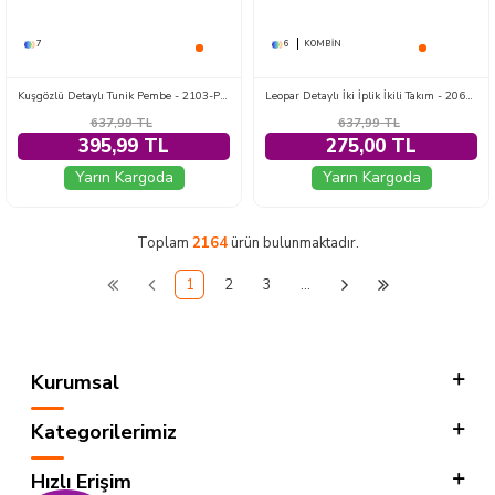
7
6
KOMBIN
Kuşgözlü Detaylı Tunik Pembe - 2103-PEMBE
Leopar Detaylı İki İplik İkili Takım - 2060-ZUMRUT
637,99
TL
637,99
TL
395,99 TL
275,00 TL
Yarın Kargoda
Yarın Kargoda
Toplam
2164
ürün bulunmaktadır.
1
2
3
…
Kurumsal
Kategorilerimiz
Hızlı Erişim