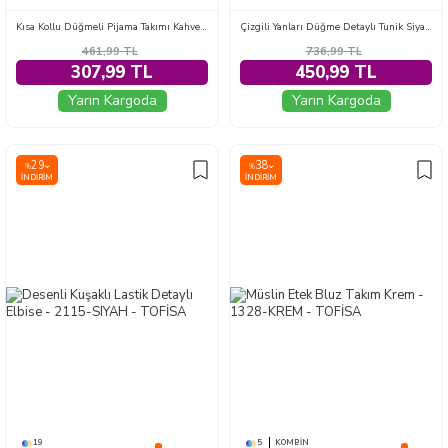
Kısa Kollu Düğmeli Pijama Takımı Kahve - 28600-KAHVE
Çizgili Yanları Düğme Detaylı Tunik Siyah - 1329-SIYAH
461,99
TL
736,99
TL
307,99 TL
450,99 TL
Yarın Kargoda
Yarın Kargoda
29
38
%
%
İNDIRIM
İNDIRIM
19
5
KOMBIN