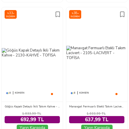
33
38
%
%
İNDIRIM
İNDIRIM
8
KOMBIN
8
KOMBIN
Göğüs Kapak Detaylı İkili Takım Kahve - 2130-KAHVE
Manavgat Fermuarlı Etekli Takım Lacivert - 2105-LACIVERT
1.033,99
TL
1.033,99
TL
692,99 TL
637,99 TL
Yarın Kargoda
Yarın Kargoda