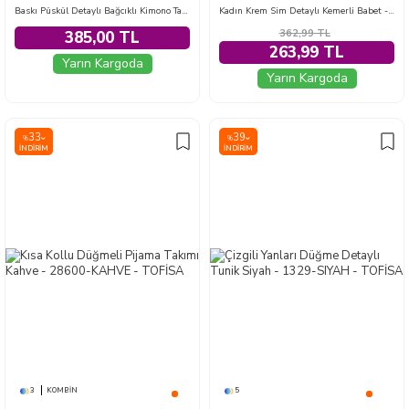
Baskı Püskül Detaylı Bağcıklı Kimono Taş - 28659-TAS
Kadın Krem Sim Detaylı Kemerli Babet - 28338-KREM
362,99
TL
385,00 TL
263,99 TL
Yarın Kargoda
Yarın Kargoda
33
39
%
%
İNDIRIM
İNDIRIM
3
KOMBIN
5