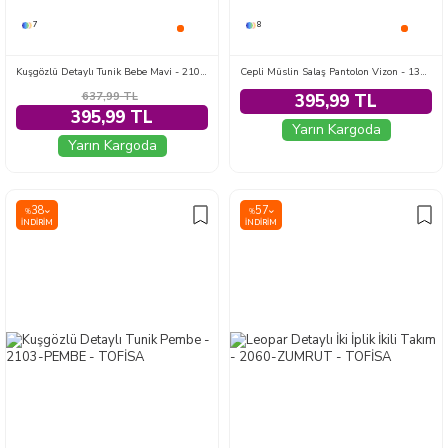
7
8
Kuşgözlü Detaylı Tunik Bebe Mavi - 2103-BEBE-MAVI
Cepli Müslin Salaş Pantolon Vizon - 1325-VIZON
637,99
TL
395,99 TL
395,99 TL
Yarın Kargoda
Yarın Kargoda
38
57
%
%
İNDIRIM
İNDIRIM