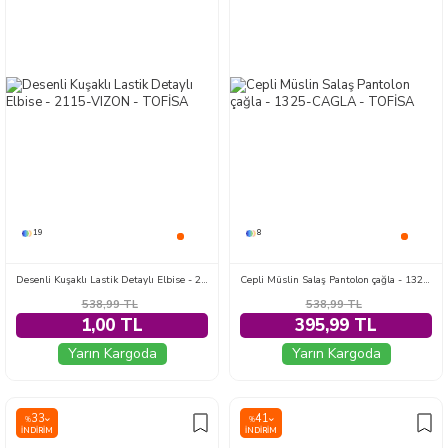
19
8
Desenli Kuşaklı Lastik Detaylı Elbise - 2115-VIZON
Cepli Müslin Salaş Pantolon çağla - 1325-CAGLA
538,99
TL
538,99
TL
1,00 TL
395,99 TL
Yarın Kargoda
Yarın Kargoda
33
41
%
%
İNDIRIM
İNDIRIM