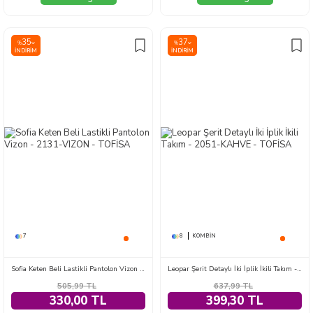
35
37
%
%
İNDIRIM
İNDIRIM
7
8
KOMBIN
Sofia Keten Beli Lastikli Pantolon Vizon - 2131-VIZON
Leopar Şerit Detaylı İki İplik İkili Takım - 2051-KAHVE
505,99
TL
637,99
TL
330,00 TL
399,30 TL