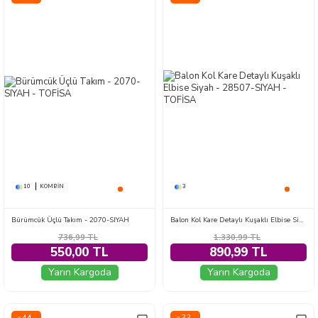
10
KOMBIN
3
Bürümcük Üçlü Takım - 2070-SIYAH
Balon Kol Kare Detaylı Kuşaklı Elbise Siyah - 28507-SIYAH
736,99
TL
1.330,99
TL
550,00 TL
890,99 TL
Yarın Kargoda
Yarın Kargoda