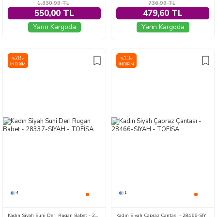
1.330,99
TL
736,99
TL
550,00 TL
479,60 TL
Yarın Kargoda
Yarın Kargoda
28
13
%
%
İNDIRIM
İNDIRIM
4
1
Kadın Siyah Suni Deri Rugan Babet - 28337-SIYAH
Kadın Siyah Çapraz Çantası - 28466-SIYAH