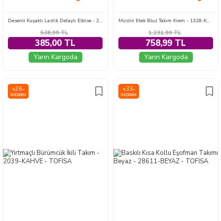
Desenli Kuşaklı Lastik Detaylı Elbise - 2115-SIYAH
Müslin Etek Bluz Takım Krem - 1328-KREM
538,99
TL
1.231,99
TL
385,00 TL
758,99 TL
Yarın Kargoda
Yarın Kargoda
26
33
%
%
İNDIRIM
İNDIRIM