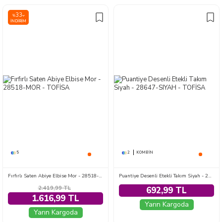
33
%
İNDIRIM
5
2
KOMBIN
Fırfırlı Saten Abiye Elbise Mor - 28518-MOR
Puantiye Desenli Etekli Takım Siyah - 28647-SIYAH
2.419,99
TL
692,99 TL
1.616,99 TL
Yarın Kargoda
Yarın Kargoda