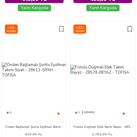
Yarın Kargoda
Yarın Kargoda
33
33
%
%
İNDIRIM
İNDIRIM
4
1
KOMBIN
Önden Bağlamalı Şortlu Eşofman Takımı Siyah - 28612-SIYAH
Fistolu Düğmeli Etek Takım Beyaz - 28578-BEYAZ
637,99
TL
1.792,99
TL