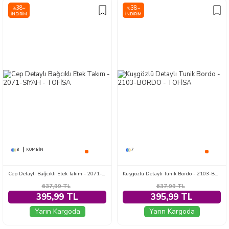
38
38
%
%
İNDIRIM
İNDIRIM
8
KOMBIN
7
Cep Detaylı Bağcıklı Etek Takım - 2071-SIYAH
Kuşgözlü Detaylı Tunik Bordo - 2103-BORDO
637,99
TL
637,99
TL
395,99 TL
395,99 TL
Yarın Kargoda
Yarın Kargoda