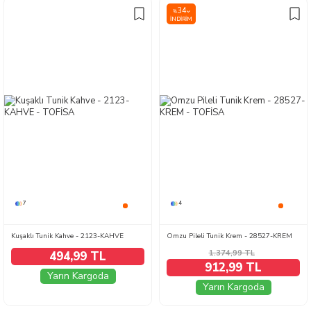
34
%
İNDIRIM
7
4
Kuşaklı Tunik Kahve - 2123-KAHVE
Omzu Pileli Tunik Krem - 28527-KREM
1.374,99
TL
494,99 TL
912,99 TL
Yarın Kargoda
Yarın Kargoda