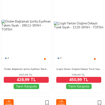
4
5
Önden Bağlamalı Şortlu Eşofman Takımı Siyah - 28612-SIYAH
Çizgili Yanları Düğme Detaylı Tunik Siyah - 1329-SIYAH
637,99
TL
736,99
TL
428,99 TL
450,99 TL
Yarın Kargoda
Yarın Kargoda
38
38
%
%
İNDIRIM
İNDIRIM