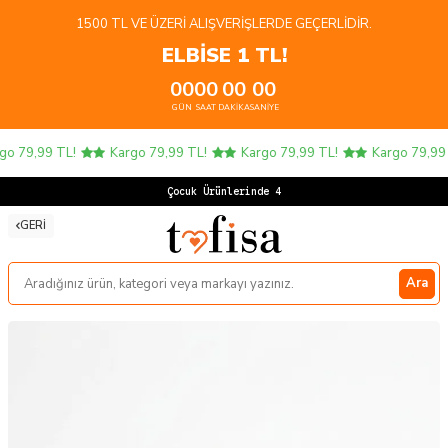
1500 TL VE ÜZERI ALIŞVERIŞLERDE GEÇERLIDIR.
ELBİSE 1 TL!
00
00
00
00
GÜN
SAAT
DAKIKA
SANIYE
o 79,99 TL!
Kargo 79,99 TL!
Kargo 79,99 TL!
Kargo 79,99 
Çocuk Ürünlerinde 4 A
GERI
Ara