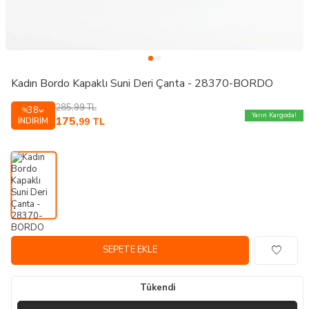
Kadın Bordo Kapaklı Suni Deri Çanta - 28370-BORDO
285,99
TL
38
%
Yarın Kargoda!
175
İNDIRIM
,99
TL
SEPETE EKLE
Tükendi