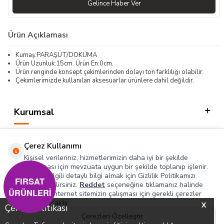
Gelince Haber Ver
Ürün Açıklaması
Kumaş:PARAŞÜT/DOKUMA
Ürün Uzunluk:15cm. Ürün En:0cm.
Ürün renginde konsept çekimlerinden dolayı ton farklılığı olabilir.
Çekimlerimizde kullanılan aksesuarlar ürünlere dahil değildir.
Kurumsal
Kategorilerimiz
Çerez Kullanımı
Hızlı Erişim
Kişisel verileriniz, hizmetlerimizin daha iyi bir şekilde
sunulması için mevzuata uygun bir şekilde toplanıp işlenir.
Konuyla ilgili detaylı bilgi almak için Gizlilik Politikamızı
Sosyal
FIRSAT
inceleyebilirsiniz.
Reddet
seçeneğine tıklamanız halinde
ÜRÜNLERİ
yalnızca internet sitemizin çalışması için gerekli çerezler
Adres & İletişim
kullanılacaktır.
X
Çerez Politikası
Çerezleri Özelleştir