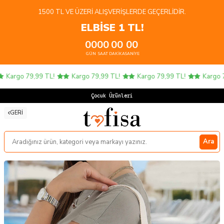
1500 TL VE ÜZERI ALIŞVERIŞLERDE GEÇERLIDIR.
ELBİSE 1 TL!
00
00
00
00
GÜN
SAAT
DAKIKA
SANIYE
Kargo 79,99 TL!
Kargo 79,99 TL!
Kargo 79,99 TL!
Kargo 79
Çocuk Ürünlerinde
GERI
Ara