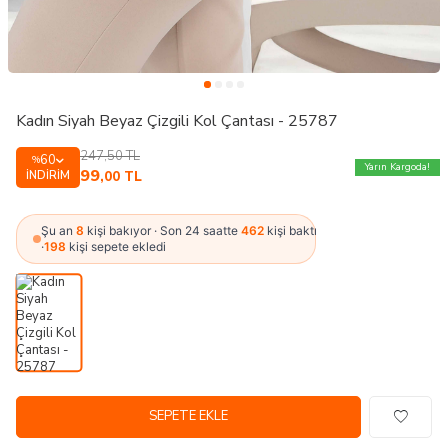
Kadın Siyah Beyaz Çizgili Kol Çantası - 25787
247,50
TL
60
%
Yarın Kargoda!
99
İNDIRIM
,00
TL
Şu an
8
kişi bakıyor · Son 24 saatte
462
kişi baktı
·
198
kişi sepete ekledi
SEPETE EKLE