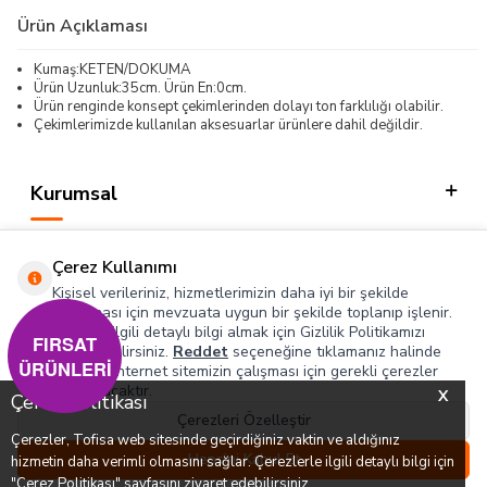
Ürün Açıklaması
Kumaş:KETEN/DOKUMA
Ürün Uzunluk:35cm. Ürün En:0cm.
Ürün renginde konsept çekimlerinden dolayı ton farklılığı olabilir.
Çekimlerimizde kullanılan aksesuarlar ürünlere dahil değildir.
Kurumsal
Kategorilerimiz
Çerez Kullanımı
Hızlı Erişim
Kişisel verileriniz, hizmetlerimizin daha iyi bir şekilde
sunulması için mevzuata uygun bir şekilde toplanıp işlenir.
Konuyla ilgili detaylı bilgi almak için Gizlilik Politikamızı
Sosyal
FIRSAT
inceleyebilirsiniz.
Reddet
seçeneğine tıklamanız halinde
ÜRÜNLERİ
yalnızca internet sitemizin çalışması için gerekli çerezler
Adres & İletişim
kullanılacaktır.
X
Çerez Politikası
Çerezleri Özelleştir
Çerezler, Tofisa web sitesinde geçirdiğiniz vaktin ve aldığınız
0
0
Hepsini Kabul Et
hizmetin daha verimli olmasını sağlar. Çerezlerle ilgili detaylı bilgi için
T
-SOFT
Menü
Favorilerim
Hesabım
Sepetim
"Çerez Politikası" sayfasını ziyaret edebilirsiniz.