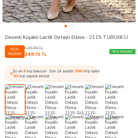
Desenli Kuşaklı Lastik Detaylı Elbise - 2115-TURUNCU
538,99
TL
54
%
Yarın Kargoda!
249
İNDIRIM
,70
TL
Şu an
8
kişi bakıyor · Son 24 saatte
1080
kişi baktı
·
90
kişi sepete ekledi