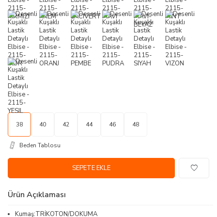
38
40
42
44
46
48
Beden Tablosu
SEPETE EKLE
Ürün Açıklaması
Kumaş:TRİKOTON/DOKUMA