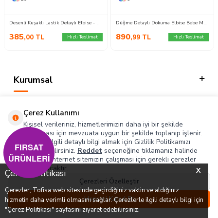
Desenli Kuşaklı Lastik Detaylı Elbise - 2115-SIYAH
Düğme Detaylı Dokuma Elbise Bebe Mavi - 28478-BEBE-MAVI
385
890
,00
TL
,99
TL
Hızlı Teslimat
Hızlı Teslimat
Kurumsal
Kategorilerimiz
Çerez Kullanımı
Hızlı Erişim
Kişisel verileriniz, hizmetlerimizin daha iyi bir şekilde
sunulması için mevzuata uygun bir şekilde toplanıp işlenir.
Konuyla ilgili detaylı bilgi almak için Gizlilik Politikamızı
Sosyal
FIRSAT
inceleyebilirsiniz.
Reddet
seçeneğine tıklamanız halinde
ÜRÜNLERİ
yalnızca internet sitemizin çalışması için gerekli çerezler
Adres & İletişim
kullanılacaktır.
X
Çerez Politikası
Çerezleri Özelleştir
Çerezler, Tofisa web sitesinde geçirdiğiniz vaktin ve aldığınız
0
0
Hepsini Kabul Et
hizmetin daha verimli olmasını sağlar. Çerezlerle ilgili detaylı bilgi için
T
-SOFT
Menü
Favorilerim
Hesabım
Sepetim
"Çerez Politikası" sayfasını ziyaret edebilirsiniz.