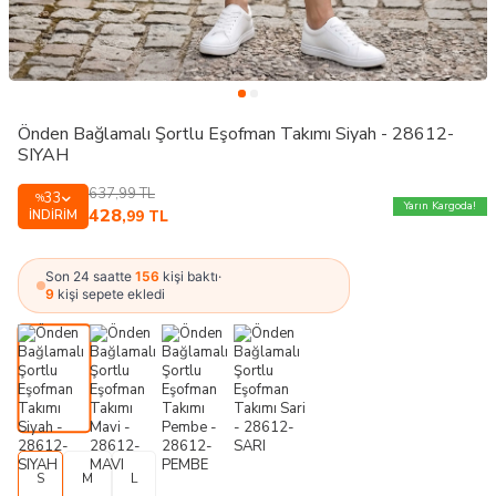
Önden Bağlamalı Şortlu Eşofman Takımı Siyah - 28612-
SIYAH
637,99
TL
33
%
Yarın Kargoda!
428
İNDIRIM
,99
TL
Son 24 saatte
156
kişi baktı
·
9
kişi sepete ekledi
S
M
L