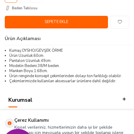
Beden Tablosu
SEPETE EKLE
Ürün Açıklaması
Kumaş:OYSHO/GEVŞEK ÖRME
Ürün Uzunluk:60cm.
Pantalon Uzunluk:49cm.
Modelin Bedeni:38/M beden.
Manken Boyu:1.68cm.
Ürün renginde konsept çekimlerinden dolayı ton farklılığı olabilir.
Çekimlerimizde kullanılan aksesuarlar ürünlere dahil değildir.
Kurumsal
Kategorilerimiz
Çerez Kullanımı
Hızlı Erişim
Kişisel verileriniz, hizmetlerimizin daha iyi bir şekilde
sunulması için mevzuata uygun bir şekilde toplanıp işlenir.