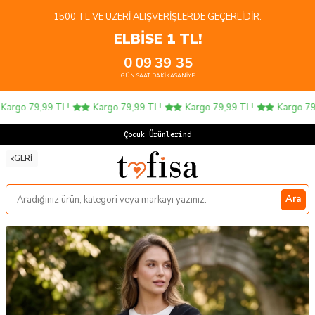
1500 TL VE ÜZERI ALIŞVERIŞLERDE GEÇERLIDIR.
ELBİSE 1 TL!
0
09
39
34
GÜN
SAAT
DAKIKA
SANIYE
rgo 79,99 TL!
Kargo 79,99 TL!
Kargo 79,99 TL!
Kargo 79,9
Çocuk Ürünlerinde 4
GERI
Ara