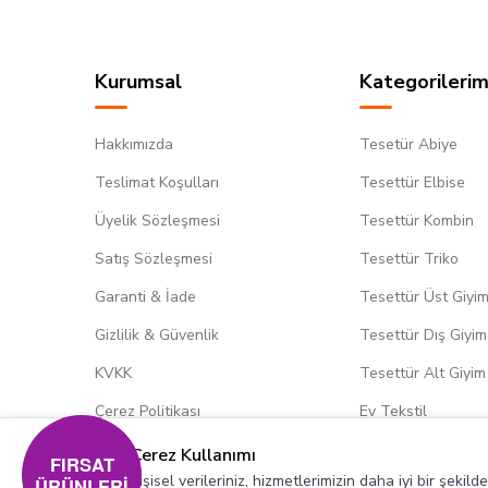
Kurumsal
Kategorilerim
Hakkımızda
Tesetür Abiye
Teslimat Koşulları
Tesettür Elbise
Üyelik Sözleşmesi
Tesettür Kombin
Satış Sözleşmesi
Tesettür Triko
Garanti & İade
Tesettür Üst Giyi
Gizlilik & Güvenlik
Tesettür Dış Giyim
KVKK
Tesettür Alt Giyim
Çerez Politikası
Ev Tekstil
Çerez Kullanımı
FIRSAT
Kişisel verileriniz, hizmetlerimizin daha iyi bir şekil
ÜRÜNLERİ