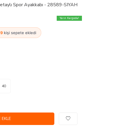
 Detaylı Spor Ayakkabı - 28589-SIYAH
Yarın Kargoda!
·
9
kişi sepete ekledi
40
 EKLE