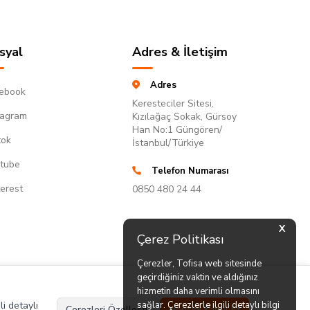
syal
Adres & İletişim
Adres
ebook
Keresteciler Sitesi,
tagram
Kızılağaç Sokak, Gürsoy
Han No:1 Güngören/
tok
İstanbul/Türkiye
tube
Telefon Numarası
terest
0850 480 24 44
X
Çerez Politikası
Çerezler, Tofisa web sitesinde
geçirdiğiniz vaktin ve aldığınız
hizmetin daha verimli olmasını
li detaylı
sağlar. Çerezlerle ilgili detaylı bilgi
Çerezleri Özelleştir
Hepsini Kabul Et