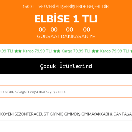
1500 TL VE ÜZERI ALIŞVERIŞLERDE GEÇERLIDIR.
ELBİSE 1 TL!
00
00
00
00
GÜN
SAAT
DAKIKA
SANIYE
TL!
Kargo 79,99 TL!
Kargo 79,99 TL!
Kargo 79,99 TL!
Çocuk Ürünlerinde 4 A
IKO
YENI SEZON
FERACE
ÜST GIYIM
İÇ GIYIM
DIŞ GIYIM
AYAKKABI & ÇANTA
ŞA