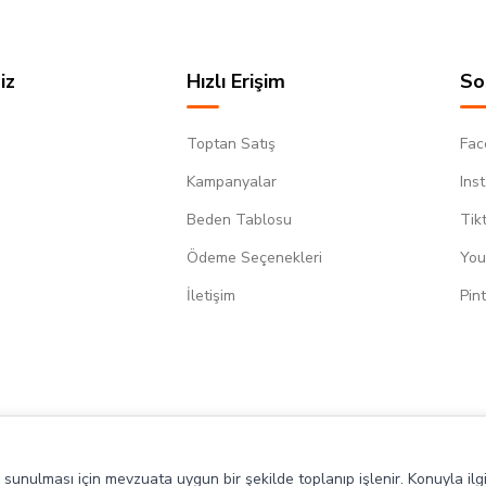
iz
Hızlı Erişim
So
Toptan Satış
Fac
Kampanyalar
Ins
Beden Tablosu
Tik
Ödeme Seçenekleri
You
m
İletişim
Pin
de sunulması için mevzuata uygun bir şekilde toplanıp işlenir. Konuyla ilgi