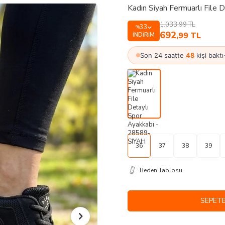
Kadın Siyah Fermuarlı File
1.033,99
TL
33
%
692
,99
TL
İNDIRIM
Son 24 saatte
48
kişi baktı
36
37
38
39
Beden Tablosu
SEPETE