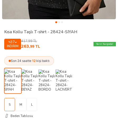
Kısa Kollu Taşlı T-shirt - 28424-SIYAH
417,99
TL
37
%
Yarın Kargoda!
263
İNDIRIM
,99
TL
Son 24 saatte
12
kişi baktı
S
M
L
Beden Tablosu