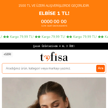
1500 TL VE ÜZERI ALIŞVERIŞLERDE GEÇERLIDIR.
ELBİSE 1 TL!
00
00
00
00
GÜN
SAAT
DAKIKA
SANIYE
Kargo 79,99 TL!
Kargo 79,99 TL!
Kargo 79,99 TL!
Kar
Çocuk Ürünlerinde 4 AL 3 ÖDE!
GERI
Ara