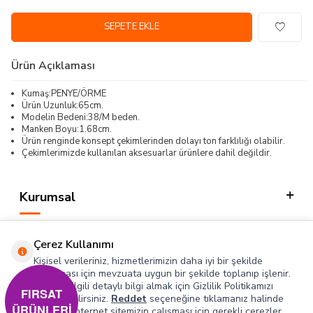
SEPETE EKLE
Ürün Açıklaması
Kumaş:PENYE/ÖRME
Ürün Uzunluk:65cm.
Modelin Bedeni:38/M beden.
Manken Boyu:1.68cm.
Ürün renginde konsept çekimlerinden dolayı ton farklılığı olabilir.
Çekimlerimizde kullanılan aksesuarlar ürünlere dahil değildir.
Kurumsal
Kategorilerimiz
Çerez Kullanımı
Hızlı Erişim
Kişisel verileriniz, hizmetlerimizin daha iyi bir şekilde
sunulması için mevzuata uygun bir şekilde toplanıp işlenir.
Konuyla ilgili detaylı bilgi almak için Gizlilik Politikamızı
Sosyal
FIRSAT
inceleyebilirsiniz.
Reddet
seçeneğine tıklamanız halinde
ÜRÜNLERİ
yalnızca internet sitemizin çalışması için gerekli çerezler