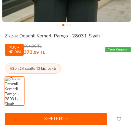
Zikzak Desenli Kemerli Pamço - 28031-Siyah
604,99
TL
38
%
Yarın Kargoda!
373
İNDIRIM
,99
TL
Son 24 saatte
12
kişi baktı
SEPETE EKLE