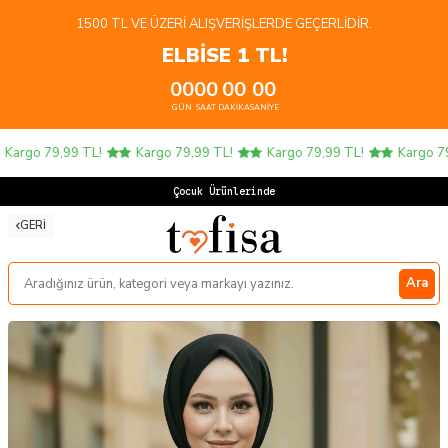
1500 TL VE ÜZERI ALIŞVERIŞLERDE GEÇERLIDIR.
ELBİSE 1 TL!
00
00
00
00
GÜN
SAAT
DAKIKA
SANIYE
Kargo 79,99 TL!
Kargo 79,99 TL!
Kargo 79,99 TL!
Kargo 79,
Çocuk Ürünlerinde 4
GERI
Ara