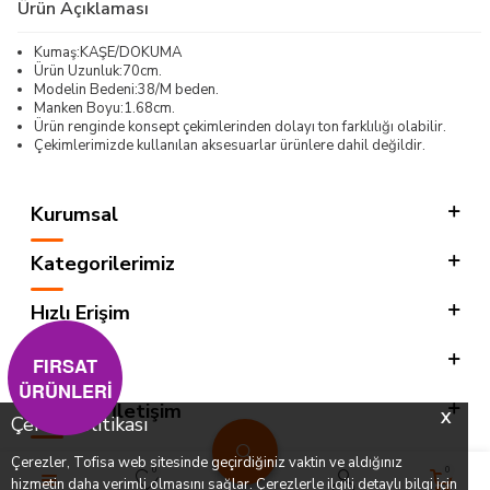
Ürün Açıklaması
Kumaş:KAŞE/DOKUMA
Ürün Uzunluk:70cm.
Modelin Bedeni:38/M beden.
Manken Boyu:1.68cm.
Ürün renginde konsept çekimlerinden dolayı ton farklılığı olabilir.
Çekimlerimizde kullanılan aksesuarlar ürünlere dahil değildir.
Kurumsal
Kategorilerimiz
Hızlı Erişim
Sosyal
FIRSAT
ÜRÜNLERİ
Adres & İletişim
X
Çerez Politikası
Çerezler, Tofisa web sitesinde geçirdiğiniz vaktin ve aldığınız
0
0
hizmetin daha verimli olmasını sağlar. Çerezlerle ilgili detaylı bilgi için