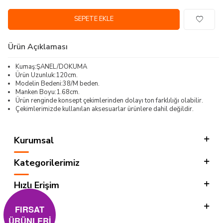
SEPETE EKLE
Ürün Açıklaması
Kumaş:ŞANEL/DOKUMA
Ürün Uzunluk:120cm.
Modelin Bedeni:38/M beden.
Manken Boyu:1.68cm.
Ürün renginde konsept çekimlerinden dolayı ton farklılığı olabilir.
Çekimlerimizde kullanılan aksesuarlar ürünlere dahil değildir.
Kurumsal
Kategorilerimiz
Hızlı Erişim
Sosyal
FIRSAT
ÜRÜNLERİ