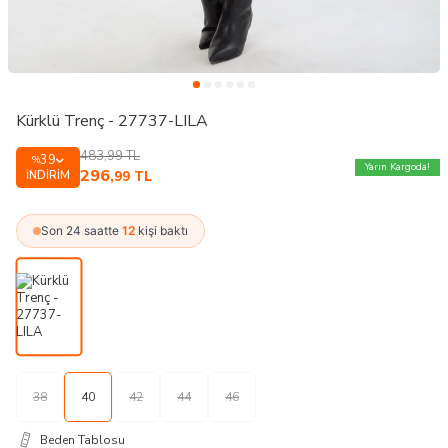
Kürklü Trenç - 27737-LILA
483,99
TL
39
%
Yarın Kargoda!
296
İNDIRIM
,99
TL
Son 24 saatte
12
kişi baktı
38
40
42
44
46
Beden Tablosu