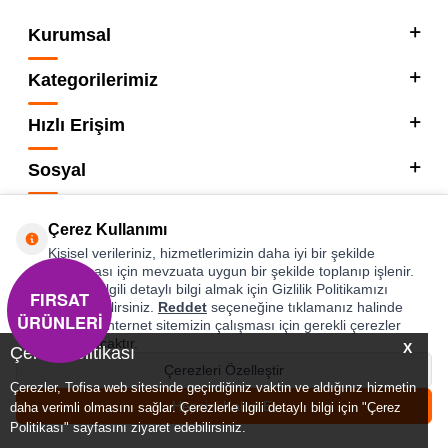
Kurumsal
Kategorilerimiz
Hızlı Erişim
Sosyal
Adres & İletişim
Çerez Kullanımı
Kişisel verileriniz, hizmetlerimizin daha iyi bir şekilde
sunulması için mevzuata uygun bir şekilde toplanıp işlenir.
Konuyla ilgili detaylı bilgi almak için Gizlilik Politikamızı
T
-SOFT
FIRSAT
inceleyebilirsiniz.
Reddet
seçeneğine tıklamanız halinde
ÜRÜNLERİ
yalnızca internet sitemizin çalışması için gerekli çerezler
kullanılacaktır.
X
Çerez Politikası
Çerezleri Özelleştir
Çerezler, Tofisa web sitesinde geçirdiğiniz vaktin ve aldığınız hizmetin
0
0
Hepsini Kabul Et
daha verimli olmasını sağlar. Çerezlerle ilgili detaylı bilgi için "Çerez
Menü
Favorilerim
Hesabım
Sepetim
Politikası" sayfasını ziyaret edebilirsiniz.