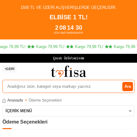
1500 TL VE ÜZERI ALIŞVERIŞLERDE GEÇERLIDIR.
ELBİSE 1 TL!
2
08
14
30
GÜN
SAAT
DAKIKA
SANIYE
argo 79,99 TL!
Kargo 79,99 TL!
Kargo 79,99 TL!
Kargo 79,99 
Çocuk Ürünlerinde 4
GERI
Ara
Anasayfa
Ödeme Seçenekleri
İÇERIK MENÜ
Ödeme Seçenekleri