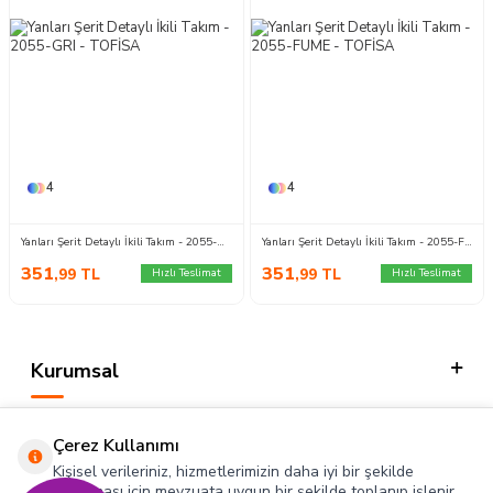
4
4
Yanları Şerit Detaylı İkili Takım - 2055-GRI
Yanları Şerit Detaylı İkili Takım - 2055-FUME
351
351
,99
TL
,99
TL
Hızlı Teslimat
Hızlı Teslimat
Kurumsal
Kategorilerimiz
Çerez Kullanımı
Hızlı Erişim
Kişisel verileriniz, hizmetlerimizin daha iyi bir şekilde
sunulması için mevzuata uygun bir şekilde toplanıp işlenir.