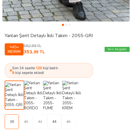
Yanları Şerit Detaylı İkili Takım - 2055-GRI
582,99
TL
40
%
Yarın Kargoda!
351
İNDIRIM
,99
TL
Son 24 saatte
120
kişi baktı
·
9
kişi sepete ekledi
38
40
42
44
46