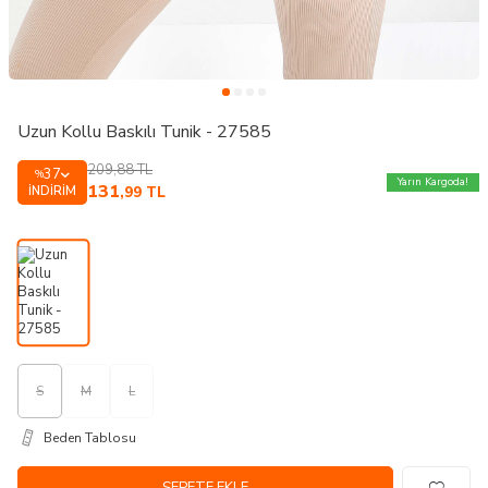
Uzun Kollu Baskılı Tunik - 27585
209,88
TL
37
%
Yarın Kargoda!
131
İNDIRIM
,99
TL
S
M
L
Beden Tablosu