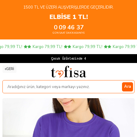
1500 TL VE ÜZERI ALIŞVERIŞLERDE GEÇERLIDIR.
ELBİSE 1 TL!
0
09
46
37
GÜN
SAAT
DAKIKA
SANIYE
 79,99 TL!
Kargo 79,99 TL!
Kargo 79,99 TL!
Kargo 79,99 T
Çocuk Ürünlerinde 4 A
GERI
Ara