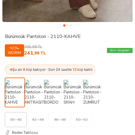
Bürümcük Pantolon - 2110-KAHVE
395,99
TL
39
%
Yarın Kargoda!
241
İNDIRIM
,99
TL
Şu an
8
kişi bakıyor · Son 24 saatte
12
kişi baktı
38 - 40
42 - 44
46 - 48
50 - 52
Beden Tablosu