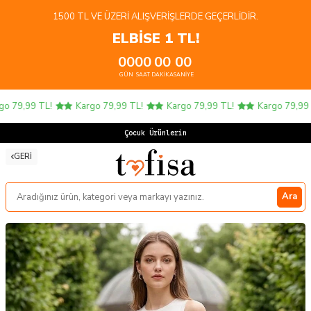
1500 TL VE ÜZERI ALIŞVERIŞLERDE GEÇERLIDIR.
ELBİSE 1 TL!
00
00
00
00
GÜN
SAAT
DAKIKA
SANIYE
 79,99 TL!
Kargo 79,99 TL!
Kargo 79,99 TL!
Kargo 79,99 TL
Çocuk Ürünlerinde
GERI
Ara