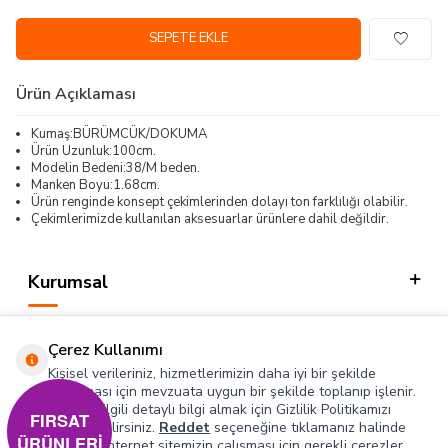
SEPETE EKLE
Ürün Açıklaması
Kumaş:BÜRÜMCÜK/DOKUMA
Ürün Uzunluk:100cm.
Modelin Bedeni:38/M beden.
Manken Boyu:1.68cm.
Ürün renginde konsept çekimlerinden dolayı ton farklılığı olabilir.
Çekimlerimizde kullanılan aksesuarlar ürünlere dahil değildir.
Kurumsal
Kategorilerimiz
Çerez Kullanımı
Hızlı Erişim
Kişisel verileriniz, hizmetlerimizin daha iyi bir şekilde
sunulması için mevzuata uygun bir şekilde toplanıp işlenir.
Konuyla ilgili detaylı bilgi almak için Gizlilik Politikamızı
Sosyal
FIRSAT
inceleyebilirsiniz.
Reddet
seçeneğine tıklamanız halinde
ÜRÜNLERİ
yalnızca internet sitemizin çalışması için gerekli çerezler