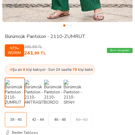
Bürümcük Pantolon - 2110-ZUMRUT
395,99
TL
39
%
Yarın Kargoda!
241
İNDIRIM
,99
TL
Şu an
8
kişi bakıyor · Son 24 saatte
78
kişi baktı
38 - 40
42 - 44
46 - 48
50 - 52
Beden Tablosu