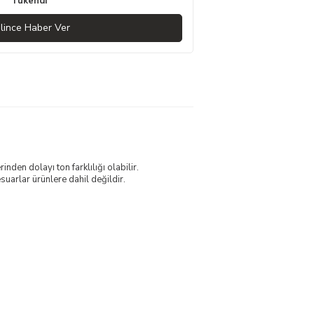
Tükendi
lince Haber Ver
nden dolayı ton farklılığı olabilir.
uarlar ürünlere dahil değildir.