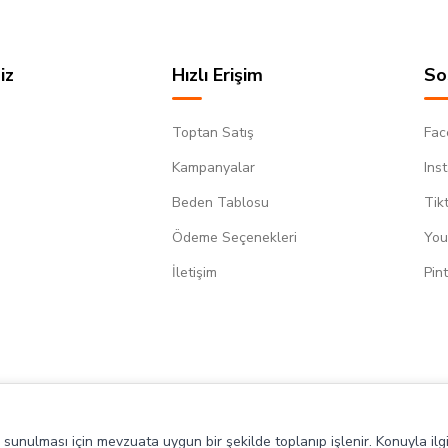
iz
Hızlı Erişim
So
Toptan Satış
Fac
Kampanyalar
Ins
Beden Tablosu
Tik
Ödeme Seçenekleri
You
m
İletişim
Pin
de sunulması için mevzuata uygun bir şekilde toplanıp işlenir. Konuyla ilgi