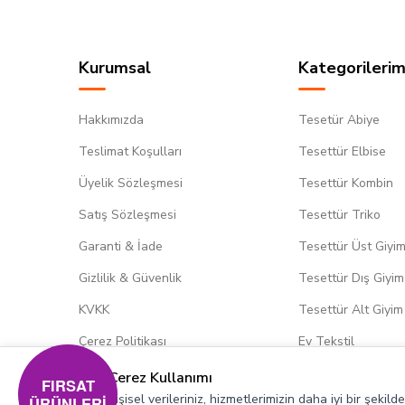
Kurumsal
Kategorilerim
Hakkımızda
Tesetür Abiye
Teslimat Koşulları
Tesettür Elbise
Üyelik Sözleşmesi
Tesettür Kombin
Satış Sözleşmesi
Tesettür Triko
Garanti & İade
Tesettür Üst Giyi
Gizlilik & Güvenlik
Tesettür Dış Giyim
KVKK
Tesettür Alt Giyim
Çerez Politikası
Ev Tekstil
Çerez Kullanımı
FIRSAT
Kişisel verileriniz, hizmetlerimizin daha iyi bir şekil
ÜRÜNLERİ