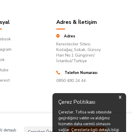
syal
Adres & İletişim
Adres
ebook
Keresteciler Sitesi,
tagram
Kızılağaç Sokak, Gürsoy
Han No:1 Güngören/
tok
İstanbul/Türkiye
tube
Telefon Numarası
terest
0850 480 24 44
X
Çerez Politikası
Çerezler, Tofisa web sitesinde
geçirdiğiniz vaktin ve aldığınız
hizmetin daha verimli olmasını
li detaylı
sağlar. Çerezlerle ilgili detaylı bilgi
Çerezleri Özelleştir
Hepsini Kabul Et