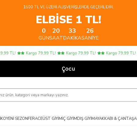
1500 TL VE ÜZERI ALIŞVERIŞLERDE GEÇERLIDIR.
ELBİSE 1 TL!
0
20
33
26
GÜN
SAAT
DAKIKA
SANIYE
 TL!
Kargo 79,99 TL!
Kargo 79,99 TL!
Kargo 79,99 TL!
Çocuk Ürünl
IKO
YENI SEZON
FERACE
ÜST GIYIM
İÇ GIYIM
DIŞ GIYIM
AYAKKABI & ÇANTA
ŞA