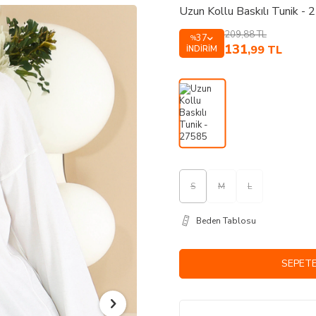
Uzun Kollu Baskılı Tunik -
209,88
TL
37
%
131
,99
TL
İNDIRIM
S
M
L
Beden Tablosu
SEPETE