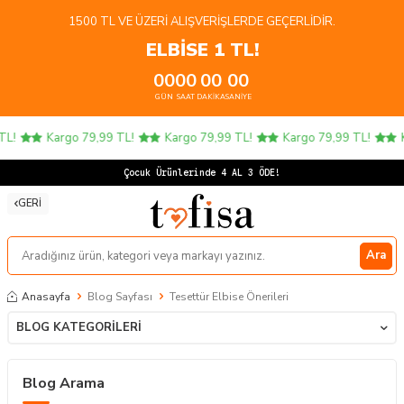
1500 TL VE ÜZERI ALIŞVERIŞLERDE GEÇERLIDIR.
ELBİSE 1 TL!
00
00
00
00
GÜN
SAAT
DAKIKA
SANIYE
Kargo 79,99 TL!
Kargo 79,99 TL!
Kargo 79,99 TL!
Kargo 
Ço
GERI
Ara
Anasayfa
Blog Sayfası
Tesettür Elbise Önerileri
BLOG KATEGORILERI
Blog Arama