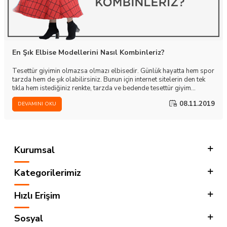
En Şık Elbise Modellerini Nasıl Kombinleriz?
Tesettür giyimin olmazsa olmazı elbisedir. Günlük hayatta hem spor
tarzda hem de şık olabilirsiniz. Bunun için internet sitelerin den tek
tıkla hem istediğiniz renkte, tarzda ve bedende tesettür giyim
bulabilirsiniz. Tesettür elbise alırken öncelikli olarak uzunluğuna
08.11.2019
DEVAMINI OKU
dikkat etmelidir, rahatsız edici darlıkta olmamalı ve rahat kullanım
sağlayan modellerden yana tercih kullanmalıdır. Bu nedenle tesettür
elbise alırken dar kalıp ürünlerde bir beden büyük almakta fayda var.
Ya da ürünlerin açıklama alanında bulunan beden açıklamasına dikkat
edilmelidir ve ona göre sipariş edilmelidir.
Kurumsal
Kategorilerimiz
Hızlı Erişim
Sosyal