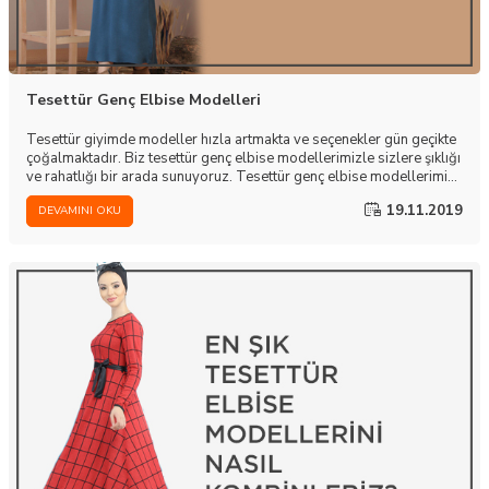
Tesettür Genç Elbise Modelleri
Tesettür giyimde modeller hızla artmakta ve seçenekler gün geçikte
çoğalmaktadır. Biz tesettür genç elbise modellerimizle sizlere şıklığı
ve rahatlığı bir arada sunuyoruz. Tesettür genç elbise modellerimiz
sizlerin hem günlük yaşantınızda hem özel günlerinizde rahatlıkla
19.11.2019
DEVAMINI OKU
kullanabilmeniz için özenle üretildi.