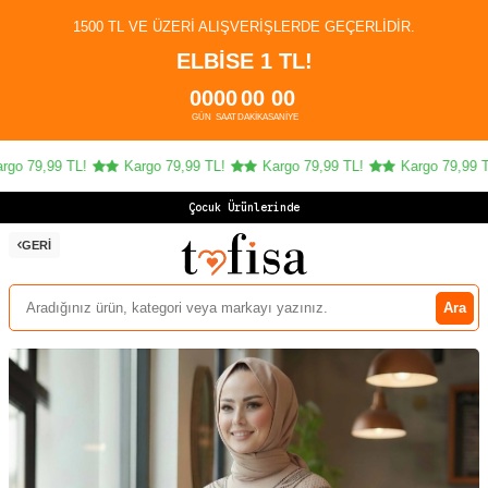
1500 TL VE ÜZERI ALIŞVERIŞLERDE GEÇERLIDIR.
ELBİSE 1 TL!
00
00
00
00
GÜN
SAAT
DAKIKA
SANIYE
o 79,99 TL!
Kargo 79,99 TL!
Kargo 79,99 TL!
Kargo 79,99 TL!
Çocuk Ürünlerinde 4
GERI
Ara