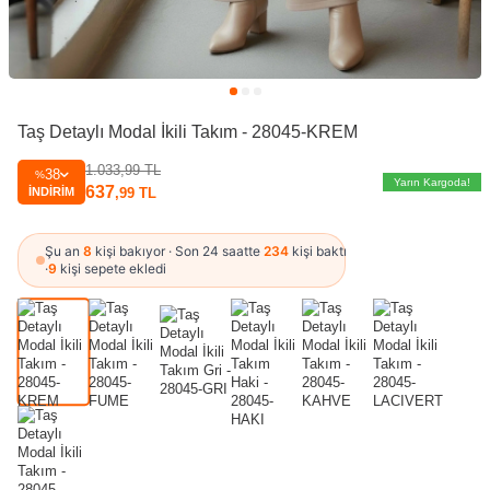
Taş Detaylı Modal İkili Takım - 28045-KREM
1.033,99
TL
38
%
Yarın Kargoda!
637
İNDIRIM
,99
TL
Şu an
8
kişi bakıyor · Son 24 saatte
234
kişi baktı
·
9
kişi sepete ekledi