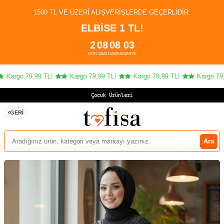
1500 TL VE ÜZERI ALIŞVERIŞLERDE GEÇERLIDIR.
ELBİSE 1 TL!
2
08
08
03
GÜN
SAAT
DAKIKA
SANIYE
Kargo 79,99 TL!
Kargo 79,99 TL!
Kargo 79,99 TL!
Kargo 79,99
Çocuk Ürünlerinde
GERI
Ara