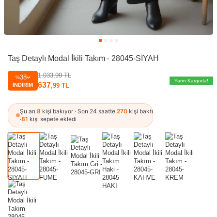
Taş Detaylı Modal İkili Takım - 28045-SIYAH
1.033,99
TL
38
%
Yarın Kargoda!
637
İNDIRIM
,99
TL
Şu an
8
kişi bakıyor · Son 24 saatte
270
kişi baktı
·
81
kişi sepete ekledi