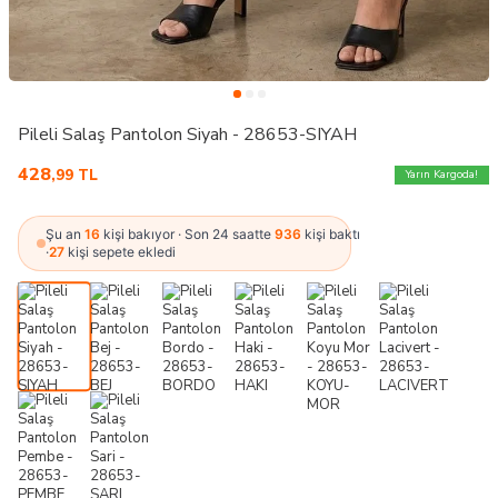
Pileli Salaş Pantolon Siyah - 28653-SIYAH
428
,99
TL
Yarın Kargoda!
Şu an
16
kişi bakıyor · Son 24 saatte
936
kişi baktı
·
27
kişi sepete ekledi