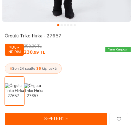
Örgülü Triko Hırka - 27657
358,38
TL
36
%
Yarın Kargoda!
230
İNDIRIM
,99
TL
Son 24 saatte
36
kişi baktı
SEPETE EKLE