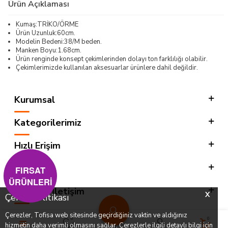
Ürün Açıklaması
Kumaş:TRİKO/ÖRME
Ürün Uzunluk:60cm.
Modelin Bedeni:38/M beden.
Manken Boyu:1.68cm.
Ürün renginde konsept çekimlerinden dolayı ton farklılığı olabilir.
Çekimlerimizde kullanılan aksesuarlar ürünlere dahil değildir.
Kurumsal
Kategorilerimiz
Hızlı Erişim
Sosyal
FIRSAT
ÜRÜNLERİ
Adres & İletişim
X
Çerez Politikası
Çerezler, Tofisa web sitesinde geçirdiğiniz vaktin ve aldığınız
0
0
hizmetin daha verimli olmasını sağlar. Çerezlerle ilgili detaylı bilgi için