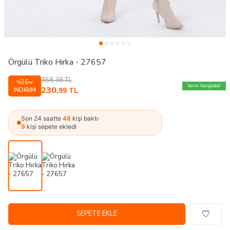
Örgülü Triko Hırka - 27657
358,38
TL
36
%
Yarın Kargoda!
230
İNDIRIM
,99
TL
Son 24 saatte
48
kişi baktı
·
9
kişi sepete ekledi
SEPETE EKLE