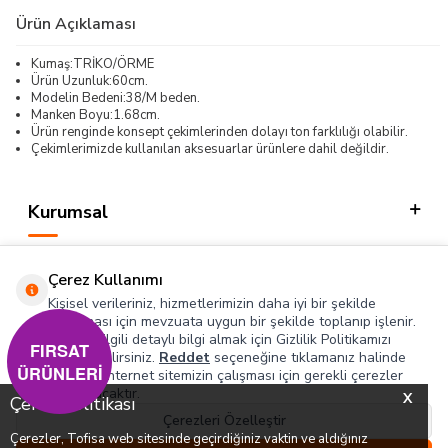
Ürün Açıklaması
Kumaş:TRİKO/ÖRME
Ürün Uzunluk:60cm.
Modelin Bedeni:38/M beden.
Manken Boyu:1.68cm.
Ürün renginde konsept çekimlerinden dolayı ton farklılığı olabilir.
Çekimlerimizde kullanılan aksesuarlar ürünlere dahil değildir.
Kurumsal
Kategorilerimiz
Çerez Kullanımı
Hızlı Erişim
Kişisel verileriniz, hizmetlerimizin daha iyi bir şekilde
sunulması için mevzuata uygun bir şekilde toplanıp işlenir.
Konuyla ilgili detaylı bilgi almak için Gizlilik Politikamızı
Sosyal
FIRSAT
inceleyebilirsiniz.
Reddet
seçeneğine tıklamanız halinde
ÜRÜNLERİ
yalnızca internet sitemizin çalışması için gerekli çerezler
Adres & İletişim
kullanılacaktır.
X
Çerez Politikası
Çerezleri Özelleştir
Çerezler, Tofisa web sitesinde geçirdiğiniz vaktin ve aldığınız
0
0