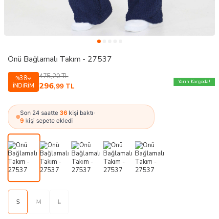
Önü Bağlamalı Takım - 27537
475,20
TL
38
%
Yarın Kargoda!
296
İNDIRIM
,99
TL
Son 24 saatte
36
kişi baktı
·
9
kişi sepete ekledi
S
M
L