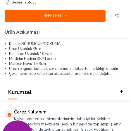
Beden Tablosu
SEPETE EKLE
Ürün Açıklaması
Kumaş:BÜRÜMCÜK/DOKUMA
Ürün Uzunluk:35cm.
Pantalon Uzunluk:105cm.
Modelin Bedeni:38/M beden.
Manken Boyu:1.68cm.
Ürün renginde konsept çekimlerinden dolayı ton farklılığı olabilir.
Çekimlerimizde kullanılan aksesuarlar ürünlere dahil değildir.
Kurumsal
Kategorilerimiz
Çerez Kullanımı
Hızlı Erişim
Kişisel verileriniz, hizmetlerimizin daha iyi bir şekilde
sunulması için mevzuata uygun bir şekilde toplanıp işlenir.
Konuyla ilgili detaylı bilgi almak için Gizlilik Politikamızı