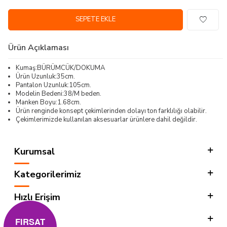
SEPETE EKLE
Ürün Açıklaması
Kumaş:BÜRÜMCÜK/DOKUMA
Ürün Uzunluk:35cm.
Pantalon Uzunluk:105cm.
Modelin Bedeni:38/M beden.
Manken Boyu:1.68cm.
Ürün renginde konsept çekimlerinden dolayı ton farklılığı olabilir.
Çekimlerimizde kullanılan aksesuarlar ürünlere dahil değildir.
Kurumsal
Kategorilerimiz
Hızlı Erişim
Sosyal
FIRSAT