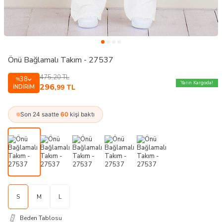
Önü Bağlamalı Takım - 27537
475,20
TL
38
%
Yarın Kargoda!
296
İNDIRIM
,99
TL
Son 24 saatte
60
kişi baktı
S
M
L
Beden Tablosu