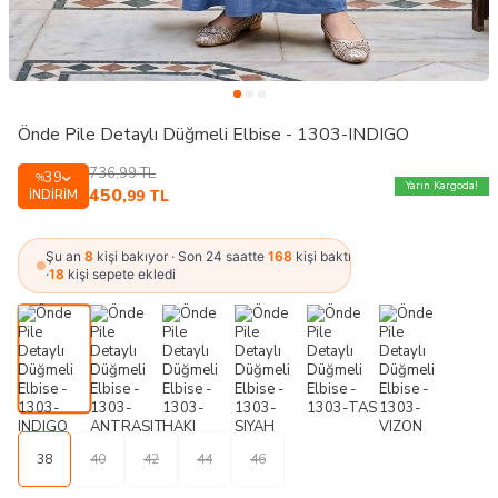
Önde Pile Detaylı Düğmeli Elbise - 1303-INDIGO
736,99
TL
39
%
Yarın Kargoda!
450
İNDIRIM
,99
TL
Şu an
8
kişi bakıyor · Son 24 saatte
168
kişi baktı
·
18
kişi sepete ekledi
38
40
42
44
46