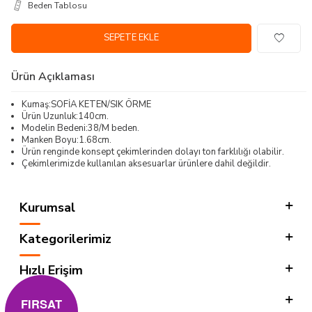
Beden Tablosu
SEPETE EKLE
Ürün Açıklaması
Kumaş:SOFİA KETEN/SIK ÖRME
Ürün Uzunluk:140cm.
Modelin Bedeni:38/M beden.
Manken Boyu:1.68cm.
Ürün renginde konsept çekimlerinden dolayı ton farklılığı olabilir.
Çekimlerimizde kullanılan aksesuarlar ürünlere dahil değildir.
Kurumsal
Kategorilerimiz
Hızlı Erişim
Sosyal
FIRSAT