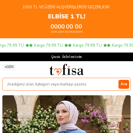
1500 TL VE ÜZERI ALIŞVERIŞLERDE GEÇERLIDIR.
ELBİSE 1 TL!
00
00
00
00
GÜN
SAAT
DAKIKA
SANIYE
o 79,99 TL!
Kargo 79,99 TL!
Kargo 79,99 TL!
Kargo 79,99 T
Çocuk Ürünlerinde 4 A
GERI
Ara