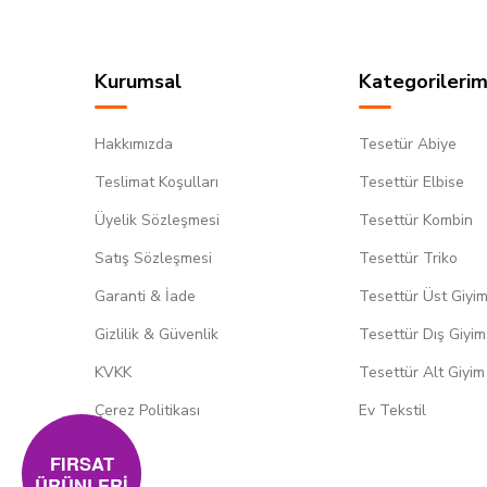
Kurumsal
Kategorilerim
Hakkımızda
Tesetür Abiye
Teslimat Koşulları
Tesettür Elbise
Üyelik Sözleşmesi
Tesettür Kombin
Satış Sözleşmesi
Tesettür Triko
Garanti & İade
Tesettür Üst Giyi
Gizlilik & Güvenlik
Tesettür Dış Giyim
KVKK
Tesettür Alt Giyim
Çerez Politikası
Ev Tekstil
FIRSAT
ÜRÜNLERİ