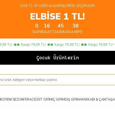
1500 TL VE ÜZERI ALIŞVERIŞLERDE GEÇERLIDIR.
ELBİSE 1 TL!
0
16
45
37
GÜN
SAAT
DAKIKA
SANIYE
TL!
Kargo 79,99 TL!
Kargo 79,99 TL!
Kargo 79,99 TL!
K
Çocuk Ürünlerinde 4 A
IKO
YENI SEZON
FERACE
ÜST GIYIM
İÇ GIYIM
DIŞ GIYIM
AYAKKABI & ÇANTA
ŞA