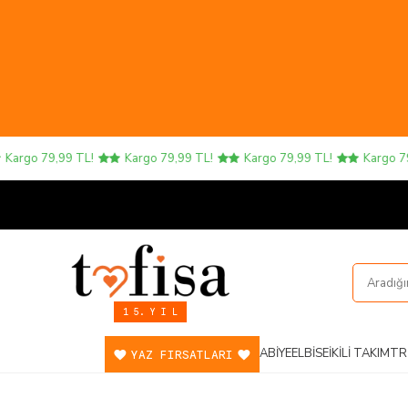
o 79,99 TL!
Kargo 79,99 TL!
Kargo 79,99 TL!
Kargo 79,99 
1 5. Y I L
ABIYE
ELBISE
İKILI TAKIM
TR
YAZ FIRSATLARI