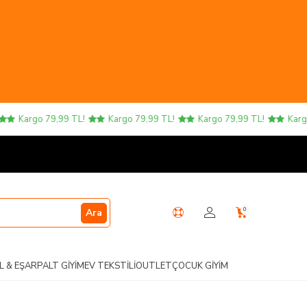
argo 79,99 TL!
Kargo 79,99 TL!
Kargo 79,99 TL!
Kargo 79,
0
Ara
L & EŞARP
ALT GIYIM
EV TEKSTILI
OUTLET
ÇOCUK GIYIM