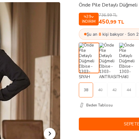
Önde Pile Detaylı Düğmeli
736,99
TL
39
%
450
,99
TL
İNDIRIM
Şu an
8
kişi bakıyor · Son 
38
40
42
44
Beden Tablosu
SEPETE