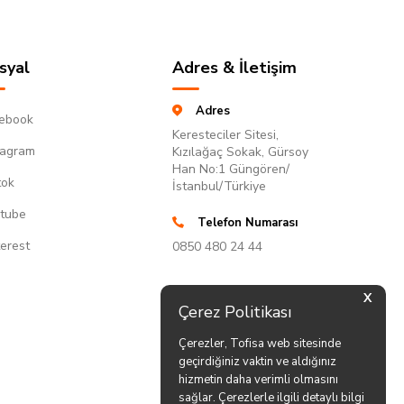
syal
Adres & İletişim
Adres
ebook
Keresteciler Sitesi,
tagram
Kızılağaç Sokak, Gürsoy
Han No:1 Güngören/
tok
İstanbul/Türkiye
tube
Telefon Numarası
terest
0850 480 24 44
X
Çerez Politikası
Çerezler, Tofisa web sitesinde
geçirdiğiniz vaktin ve aldığınız
hizmetin daha verimli olmasını
sağlar. Çerezlerle ilgili detaylı bilgi