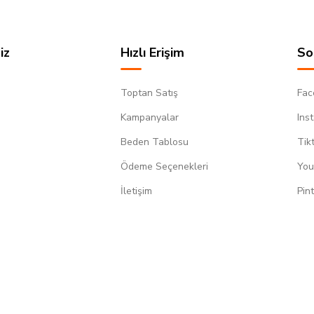
iz
Hızlı Erişim
So
Toptan Satış
Fac
Kampanyalar
Ins
Beden Tablosu
Tik
Ödeme Seçenekleri
You
m
İletişim
Pin