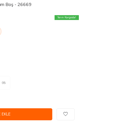
kım Boş - 26669
Yarın Kargoda!
95
 EKLE