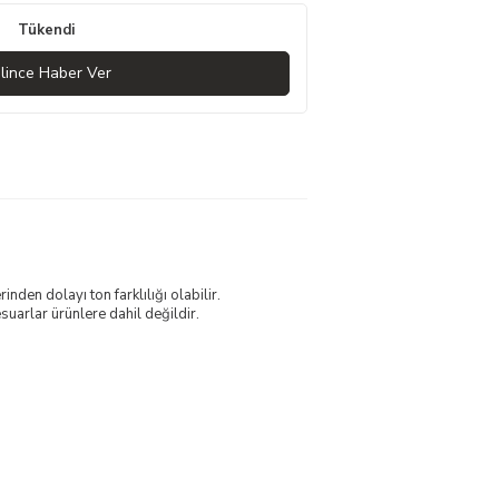
Tükendi
lince Haber Ver
nden dolayı ton farklılığı olabilir.
uarlar ürünlere dahil değildir.