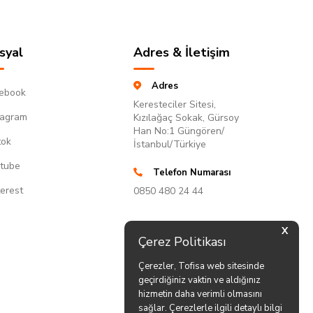
syal
Adres & İletişim
Adres
ebook
Keresteciler Sitesi,
tagram
Kızılağaç Sokak, Gürsoy
Han No:1 Güngören/
tok
İstanbul/Türkiye
tube
Telefon Numarası
terest
0850 480 24 44
X
Çerez Politikası
Çerezler, Tofisa web sitesinde
geçirdiğiniz vaktin ve aldığınız
hizmetin daha verimli olmasını
sağlar. Çerezlerle ilgili detaylı bilgi