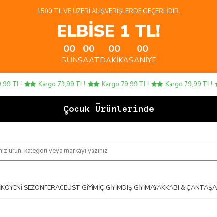
1500 TL VE ÜZERI ALIŞVERIŞLERDE GEÇERLIDIR.
ELBİSE 1 TL!
00
00
00
00
GÜN
SAAT
DAKIKA
SANIYE
 TL!
Kargo 79,99 TL!
Kargo 79,99 TL!
Kargo 79,99 TL!
Çocuk Ürünlerinde 4 A
IKO
YENI SEZON
FERACE
ÜST GIYIM
İÇ GIYIM
DIŞ GIYIM
AYAKKABI & ÇANTA
ŞA