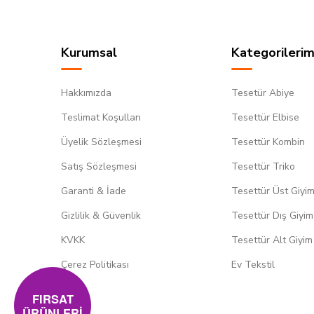
Kurumsal
Kategorilerim
Hakkımızda
Tesetür Abiye
Teslimat Koşulları
Tesettür Elbise
Üyelik Sözleşmesi
Tesettür Kombin
Satış Sözleşmesi
Tesettür Triko
Garanti & İade
Tesettür Üst Giyi
Gizlilik & Güvenlik
Tesettür Dış Giyim
KVKK
Tesettür Alt Giyim
Çerez Politikası
Ev Tekstil
FIRSAT
ÜRÜNLERİ