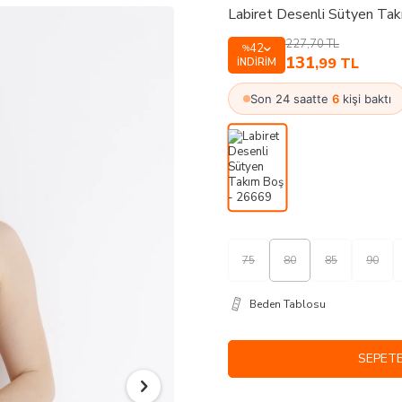
Labiret Desenli Sütyen Ta
227,70
TL
42
%
131
,99
TL
İNDIRIM
Son 24 saatte
6
kişi baktı
75
80
85
90
Beden Tablosu
SEPETE