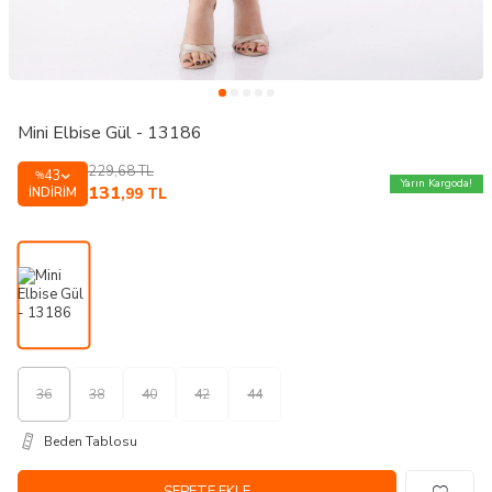
Mini Elbise Gül - 13186
229,68
TL
43
%
Yarın Kargoda!
131
İNDIRIM
,99
TL
36
38
40
42
44
Beden Tablosu