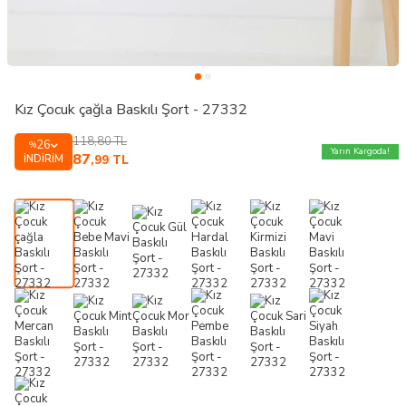
Kız Çocuk çağla Baskılı Şort - 27332
118,80
TL
26
%
Yarın Kargoda!
87
İNDIRIM
,99
TL