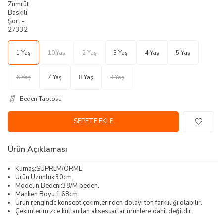
1 Yaş
10 Yaş
2 Yaş
3 Yaş
4 Yaş
5 Yaş
6 Yaş
7 Yaş
8 Yaş
9 Yaş
Beden Tablosu
SEPETE EKLE
Ürün Açıklaması
Kumaş:SÜPREM/ÖRME
Ürün Uzunluk:30cm.
Modelin Bedeni:38/M beden.
Manken Boyu:1.68cm.
Ürün renginde konsept çekimlerinden dolayı ton farklılığı olabilir.
Çekimlerimizde kullanılan aksesuarlar ürünlere dahil değildir.