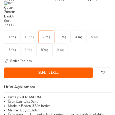
1 Yaş
10 Yaş
2 Yaş
3 Yaş
4 Yaş
5 Yaş
6 Yaş
7 Yaş
8 Yaş
9 Yaş
Beden Tablosu
SEPETE EKLE
Ürün Açıklaması
Kumaş:SÜPREM/ÖRME
Ürün Uzunluk:30cm.
Modelin Bedeni:38/M beden.
Manken Boyu:1.68cm.
Ürün renginde konsept çekimlerinden dolayı ton farklılığı olabilir.