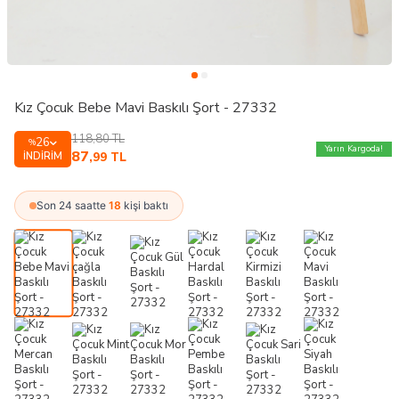
Kız Çocuk Bebe Mavi Baskılı Şort - 27332
118,80
TL
26
%
Yarın Kargoda!
87
İNDIRIM
,99
TL
Son 24 saatte
18
kişi baktı