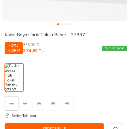
Kadın Beyaz İncili Tokalı Babet - 27397
366,30
TL
25
%
Yarın Kargoda!
274
İNDIRIM
,99
TL
36
37
38
39
40
Beden Tablosu